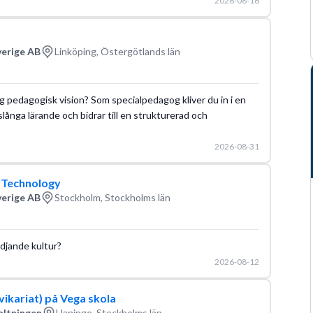
2026-08-16
verige AB
Linköping, Östergötlands län
lig pedagogisk vision? Som specialpedagog kliver du in i en
vslånga lärande och bidrar till en strukturerad och
2026-08-31
, Technology
verige AB
Stockholm, Stockholms län
ödjande kultur?
2026-08-12
(vikariat) på Vega skola
altningen
Haninge, Stockholms län