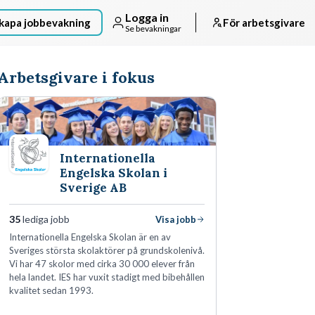
Logga in
kapa jobbevakning
För arbetsgivare
Se bevakningar
Arbetsgivare i fokus
Internationella
Engelska Skolan i
Sverige AB
35
lediga jobb
Visa jobb
Internationella Engelska Skolan är en av
Sveriges största skolaktörer på grundskolenivå.
Vi har 47 skolor med cirka 30 000 elever från
hela landet. IES har vuxit stadigt med bibehållen
kvalitet sedan 1993.