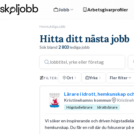
Jobb
Arbetsgivarprofiler
Hem
Lediga jobb
Hitta ditt nästa jobb
Sök bland
2 803
lediga jobb
Ort
Yrke
Fler filter
FILTER:
Lärare i idrott, hemkunskap och
Kristinehamns kommun
Kristine
Högstadielärare
Idrottslärare
Vi söker en inspirerande och driven högstadielär
hemkunskap. Du får en roll där du fokuserar på 