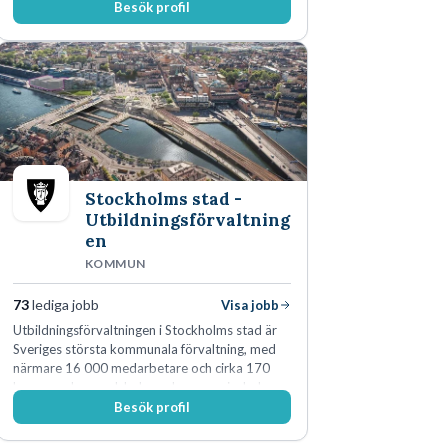
Besök profil
genomsyrar allt vi gör. Vi är tydliga med vad vi
förväntar oss av våra medarbetare och skapar
samtidigt möjligheter att växa och utvecklas
internt.
Stockholms stad -
Utbildningsförvaltning
en
KOMMUN
73
lediga jobb
Visa jobb
Utbildningsförvaltningen i Stockholms stad är
Sveriges största kommunala förvaltning, med
närmare 16 000 medarbetare och cirka 170
kommunala grundskolor och gymnasieskolor
Besök profil