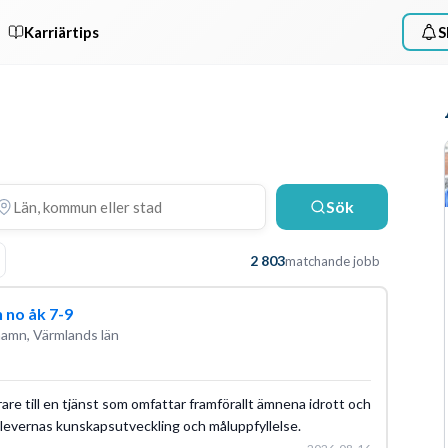
Karriärtips
S
Sök
2 803
matchande jobb
 no åk 7-9
hamn, Värmlands län
are till en tjänst som omfattar framförallt ämnena idrott och
elevernas kunskapsutveckling och måluppfyllelse.