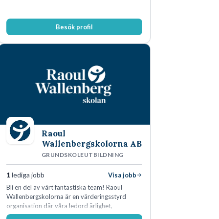
Besök profil
Raoul
Wallenbergskolorna AB
GRUNDSKOLEUTBILDNING
1
lediga jobb
Visa jobb
Bli en del av vårt fantastiska team! Raoul
Wallenbergskolorna är en värderingsstyrd
organisation där våra ledord ärlighet,
medkänsla, mod och handlingskraft