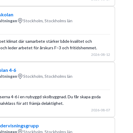
skolan
altningen
Stockholm, Stockholms län
öppet klimat där samarbete stärker både kvalitet och
n och leder arbetet för årskurs F–3 och fritidshemmet.
2026-08-12
olan 4-6
altningen
Stockholm, Stockholms län
urserna 4-6 i en nybyggd skolbyggnad. Du får skapa goda
alvklass för att främja delaktighet.
2026-08-07
undervisningsgrupp
altningen
Stockholm, Stockholms län