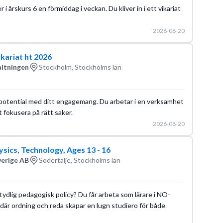
i årskurs 6 en förmiddag i veckan. Du kliver in i ett vikariat
2026-08-20
kariat ht 2026
altningen
Stockholm, Stockholms län
in potential med ditt engagemang. Du arbetar i en verksamhet
 fokusera på rätt saker.
2026-08-20
ysics, Technology, Ages 13 - 16
verige AB
Södertälje, Stockholms län
n tydlig pedagogisk policy? Du får arbeta som lärare i NO-
 där ordning och reda skapar en lugn studiero för både