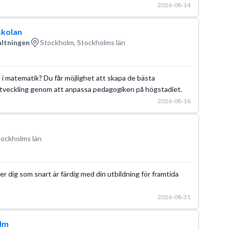
2026-08-14
skolan
altningen
Stockholm, Stockholms län
 i matematik? Du får möjlighet att skapa de bästa
 utveckling genom att anpassa pedagogiken på högstadiet.
2026-08-16
tockholms län
ler dig som snart är färdig med din utbildning för framtida
2026-08-31
olm