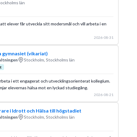
tockholms län
tt elever får utveckla sitt modersmål och vill arbeta i en
2026-08-31
a gymnasiet (vikariat)
altningen
Stockholm, Stockholms län
t
arbeta i ett engagerat och utvecklingsorienterat kollegium.
ämjar elevernas hälsa mot en lyckad studiegång.
2026-08-21
e i Idrott och Hälsa till högstadiet
altningen
Stockholm, Stockholms län