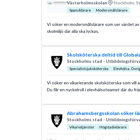
Västerholmsskolan
Stockholm, S
Spansklärare
Modersmålslärare
Vi söker en modersmålslärare som ser värdet av a
skolmiljö där alla ska lyckas.
Skolsköterska deltid till Global
Stockholms stad - Utbildningsförv
Specialistsjuksköterska
Elevhälsa, Övrig
Vi söker en vikarierande skolsköterska som vill 
Du får en nyckelroll i elevhälsoteamet där du fr
Abrahamsbergsskolan söker lärar
Stockholms stad - Utbildningsförv
Vikarietjänster
Högstadielärare