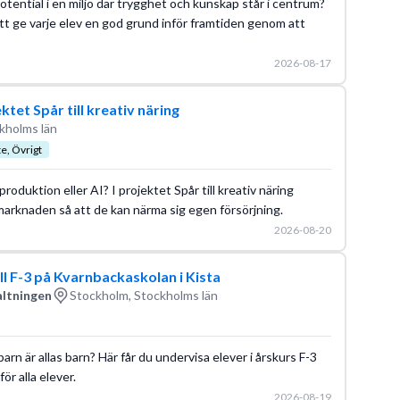
tential i en miljö där trygghet och kunskap står i centrum?
tt ge varje elev en god grund inför framtiden genom att
2026-08-17
tet Spår till kreativ näring
kholms län
te, Övrigt
mproduktion eller AI? I projektet Spår till kreativ näring
arknaden så att de kan närma sig egen försörjning.
2026-08-20
ll F-3 på Kvarnbackaskolan i Kista
altningen
Stockholm, Stockholms län
 barn är allas barn? Här får du undervisa elever i årskurs F-3
för alla elever.
2026-08-19