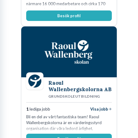
närmare 16 000 medarbetare och cirka 170
kommunala grundskolor och gymnasieskolor
Besök profil
Raoul
Wallenbergskolorna AB
GRUNDSKOLEUTBILDNING
1
lediga jobb
Visa jobb
Bli en del av vårt fantastiska team! Raoul
Wallenbergskolorna är en värderingsstyrd
organisation där våra ledord ärlighet,
medkänsla, mod och handlingskraft