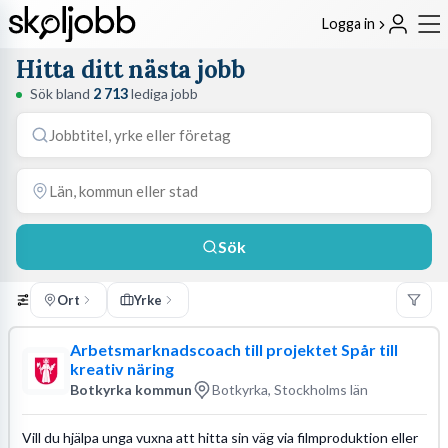
Logga in
Hitta ditt nästa jobb
Sök bland
2 713
lediga jobb
Sök
Ort
Yrke
Arbetsmarknadscoach till projektet Spår till
kreativ näring
Botkyrka kommun
Botkyrka, Stockholms län
Vill du hjälpa unga vuxna att hitta sin väg via filmproduktion eller