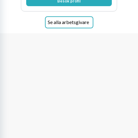
Besök profil
genomsyrar allt vi gör. Vi är tydliga med vad vi
förväntar oss av våra medarbetare och skapar
samtidigt möjligheter att växa och utvecklas
internt.
Se alla arbetsgivare