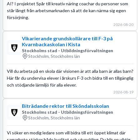
AI? I projektet Spår till kreativ näring coachar du personer som
står långt från arbetsmarknaden så att de kan närma sig egen
försörjning.
2026-08-20
Vikarierande grundskollärare till F-3 på
Kvarnbackaskolan i Kista
Stockholms stad - Utbildningsförvaltningen
Stockholm, Stockholms län
Vill du arbeta på en skola där visionen är att alla barn är allas barn?
Här får du undervisa elever i årskurs F-3 och bidra till en tillgänglig
och stödjande lärmiljö för alla elever.
2026-08-19
Biträdande rektor till Sköndalsskolan
Stockholms stad - Utbildningsförvaltningen
Stockholm, Stockholms län
Vi söker en modig ledare som vill bidra till ett öppet klimat där
samarbete stärker både kvalitet och utveckling. Du blir en viktig