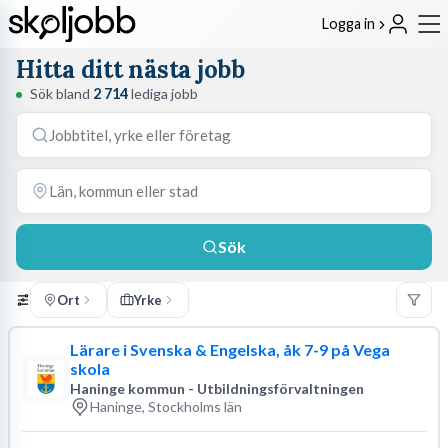
Logga in
Hitta ditt nästa jobb
Sök bland
2 714
lediga jobb
Sök
Ort
Yrke
Lärare i Svenska & Engelska, åk 7-9 på Vega
skola
Haninge kommun - Utbildningsförvaltningen
Haninge, Stockholms län