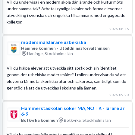
Vill du undervisa i en modern skola där lärande och kultur möts
under samma tak? Arbeta i rymliga lokaler och forma elevernas
utveckling i svenska och engelska tillsammans med engagerade
kollegor.
2026-08-16
modersmålslärare uzbekiska
Haninge kommun - Utbildningsförvaltningen
Haninge, Stockholms län
Vill du hjälpa elever att utveckla sitt språk och sin identitet
genom det uzbekiska modersmålet? I rollen undervisar du så att
eleverna får möta skönlitteratur och sakprosa, samtidigt som du
ger stöd så att de utvecklas i skolans alla ämnen.
2026-09-20
Hammerstaskolan söker MA,NO TK - lärare år
6-9
Botkyrka kommun
Botkyrka, Stockholms län
Vill du ha meningsfulla arbetsuppgifter som gör skillnad i