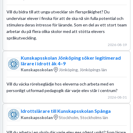
Vill du bidra till att unga utvecklar sin flerspråkighet? Du
undervisar elever i finska för att de ska nå sin fulla potential och
stimulera deras intresse för lärande. Som en del av ett stort team
arbetar du på flera olika skolor med att stötta elevers
språkutveckling.
2026-08-19
Kunskapsskolan Jönköping söker legitimerad
lärare i idrott åk 4–9
Kunskapsskolan
Jönköping, Jönköpings län
Vill du väcka rörelseglädje hos eleverna och arbeta med en
personligt utformad pedagogik där varje elev står i centrum?
2026-08-31
Idrottslärare till Kunskapsskolan Spånga
Kunskapsskolan
Stockholm, Stockholms län
Vill du arbeta i en skola där varje elev ges något unikt? Som lärare