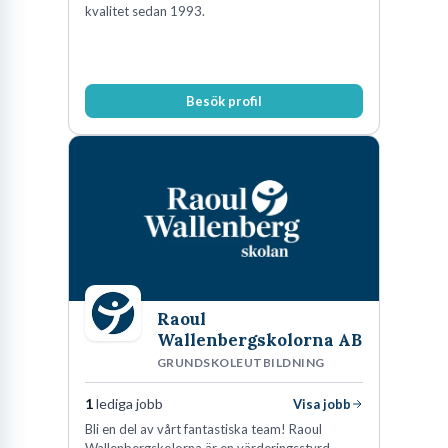
kvalitet sedan 1993.
Besök profil
Raoul
Wallenbergskolorna AB
GRUNDSKOLEUTBILDNING
1
lediga jobb
Visa jobb
Bli en del av vårt fantastiska team! Raoul
Wallenbergskolorna är en värderingsstyrd