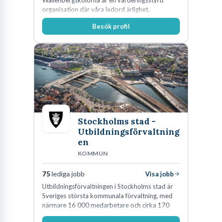
organisation där våra ledord ärlighet,
medkänsla, mod och handlingskraft
Besök profil
genomsyrar allt vi gör. Vi är tydliga med vad vi
förväntar oss av våra medarbetare och skapar
samtidigt möjligheter att växa och utvecklas
internt.
Stockholms stad -
Utbildningsförvaltning
en
KOMMUN
75
lediga jobb
Visa jobb
Utbildningsförvaltningen i Stockholms stad är
Sveriges största kommunala förvaltning, med
närmare 16 000 medarbetare och cirka 170
kommunala grundskolor och gymnasieskolor