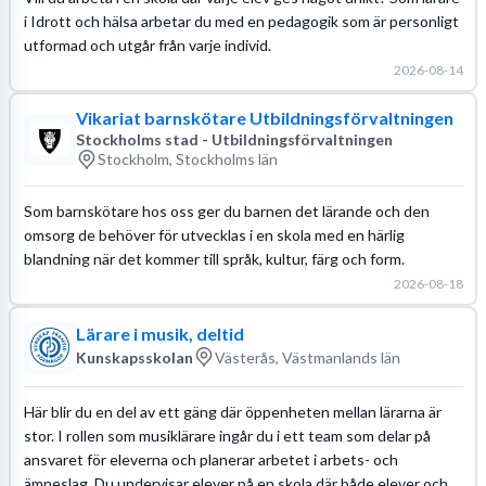
i Idrott och hälsa arbetar du med en pedagogik som är personligt
utformad och utgår från varje individ.
2026-08-14
Vikariat barnskötare Utbildningsförvaltningen
Stockholms stad - Utbildningsförvaltningen
Stockholm, Stockholms län
Som barnskötare hos oss ger du barnen det lärande och den
omsorg de behöver för utvecklas i en skola med en härlig
blandning när det kommer till språk, kultur, färg och form.
2026-08-18
Lärare i musik, deltid
Kunskapsskolan
Västerås, Västmanlands län
Här blir du en del av ett gäng där öppenheten mellan lärarna är
stor. I rollen som musiklärare ingår du i ett team som delar på
ansvaret för eleverna och planerar arbetet i arbets- och
ämneslag. Du undervisar elever på en skola där både elever och