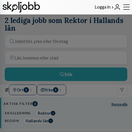
Logga in
2 lediga jobb som Rektor i Hallands
län
Sök
Ort
Yrke
1
1
AKTIVA FILTER
2
Rensa alla
Rektor
SKOLLEDNING
Hallands län
REGION