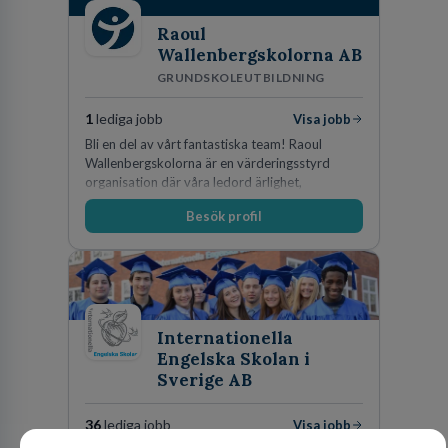
Raoul
Wallenbergskolorna AB
GRUNDSKOLEUTBILDNING
1
lediga jobb
Visa jobb
Bli en del av vårt fantastiska team! Raoul
Wallenbergskolorna är en värderingsstyrd
organisation där våra ledord ärlighet,
medkänsla, mod och handlingskraft
Besök profil
genomsyrar allt vi gör. Vi är tydliga med vad vi
förväntar oss av våra medarbetare och skapar
samtidigt möjligheter att växa och utvecklas
internt.
Internationella
Engelska Skolan i
Sverige AB
36
lediga jobb
Visa jobb