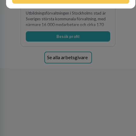
75
lediga jobb
Visa jobb
Utbildningsförvaltningen i Stockholms stad är
Sveriges största kommunala förvaltning, med
närmare 16 000 medarbetare och cirka 170
kommunala grundskolor och gymnasieskolor
Besök profil
Se alla arbetsgivare