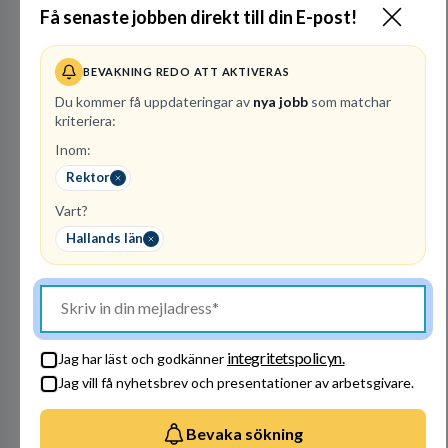
Internationella Engelska Skolan är en av
Få senaste jobben direkt till din E-post!
Sveriges största skolaktörer på grundskolenivå.
Vi har 47 skolor med cirka 30 000 elever från
hela landet. IES har vuxit stadigt med bibehållen
BEVAKNING REDO ATT AKTIVERAS
kvalitet sedan 1993.
Du kommer få uppdateringar av
nya jobb
som matchar
kriteriera:
Inom:
Besök profil
Rektor
Vart?
Hallands län
integritetspolicyn.
Stockholms stad -
Jag har läst och godkänner
Utbildningsförvaltning
Jag vill få nyhetsbrev och presentationer av arbetsgivare.
en
KOMMUN
Bevaka sökning