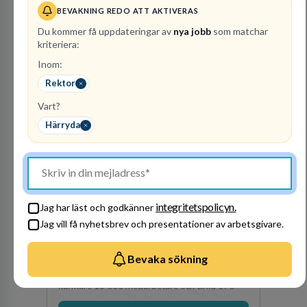
BEVAKNING REDO ATT AKTIVERAS
Du kommer få uppdateringar av
nya jobb
som matchar
Besök profil
kriteriera:
Inom:
Rektor
Vart?
Härryda
Stockholms stad -
Utbildningsförvaltning
en
integritetspolicyn.
Jag har läst och godkänner
KOMMUN
Jag vill få nyhetsbrev och presentationer av arbetsgivare.
72
lediga jobb
Visa jobb
Bevaka sökning
Utbildningsförvaltningen i Stockholms stad är
Sveriges största kommunala förvaltning, med
närmare 16 000 medarbetare och cirka 170
kommunala grundskolor och gymnasieskolor