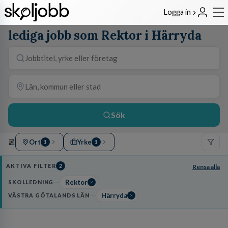
Logga in
lediga jobb som Rektor i Härryda
Sök
Ort
Yrke
1
1
AKTIVA FILTER
2
Rensa alla
Rektor
SKOLLEDNING
Härryda
VÄSTRA GÖTALANDS LÄN