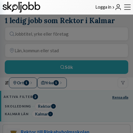
Logga in
1 ledig jobb som Rektor i Kalmar
Sök
Ort
Yrke
1
1
AKTIVA FILTER
2
Rensa alla
Rektor
SKOLLEDNING
Kalmar
KALMAR LÄN
Rektor till Rinkabyholmsskolan