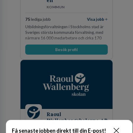
en
KOMMUN
75
lediga jobb
Visa jobb
Utbildningsförvaltningen i Stockholms stad är
Sveriges största kommunala förvaltning, med
närmare 16 000 medarbetare och cirka 170
kommunala grundskolor och gymnasieskolor
Besök profil
Raoul
Wallenbergskolorna AB
GRUNDSKOLEUTBILDNING
Få senaste jobben direkt till din E-post!