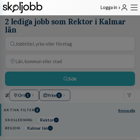
Logga in
2 lediga jobb som Rektor i Kalmar
län
Sök
Ort
Yrke
1
1
AKTIVA FILTER
2
Rensa alla
Rektor
SKOLLEDNING
Kalmar län
REGION