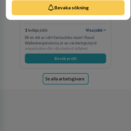
Raoul
Bevaka sökning
Wallenbergskolorna AB
GRUNDSKOLEUTBILDNING
1
lediga jobb
Visa jobb
Bli en del av vårt fantastiska team! Raoul
Wallenbergskolorna är en värderingsstyrd
organisation där våra ledord ärlighet,
medkänsla, mod och handlingskraft
Besök profil
genomsyrar allt vi gör. Vi är tydliga med vad vi
förväntar oss av våra medarbetare och skapar
samtidigt möjligheter att växa och utvecklas
internt.
Se alla arbetsgivare