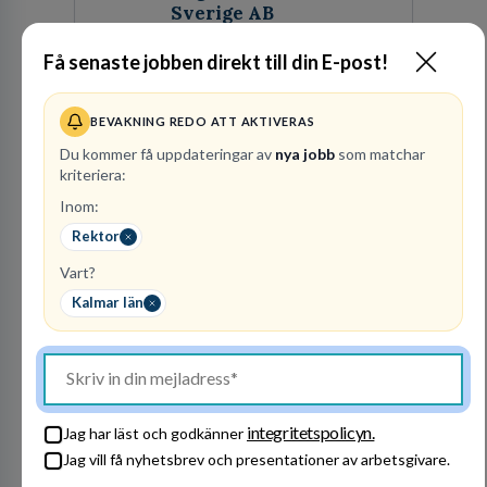
Sverige AB
Få senaste jobben direkt till din E-post!
30
lediga jobb
Visa jobb
Internationella Engelska Skolan är en av
Sveriges största skolaktörer på grundskolenivå.
BEVAKNING REDO ATT AKTIVERAS
Vi har 47 skolor med cirka 30 000 elever från
hela landet. IES har vuxit stadigt med bibehållen
Du kommer få uppdateringar av
nya jobb
som matchar
kvalitet sedan 1993.
kriteriera:
Inom:
Rektor
Besök profil
Vart?
Kalmar län
integritetspolicyn.
Jag har läst och godkänner
Jag vill få nyhetsbrev och presentationer av arbetsgivare.