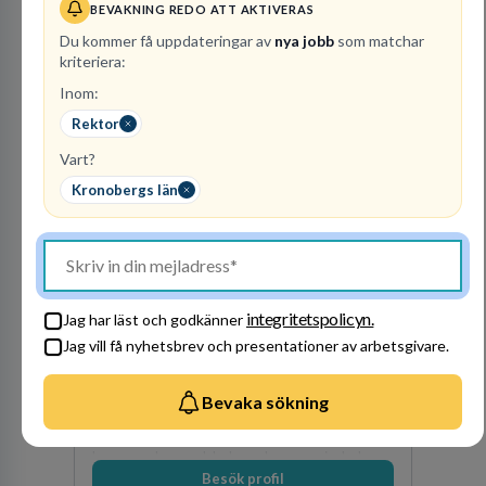
BEVAKNING REDO ATT AKTIVERAS
Du kommer få uppdateringar av
nya jobb
som matchar
Besök profil
kriteriera:
Inom:
Rektor
Vart?
Kronobergs län
Stockholms stad -
Utbildningsförvaltning
en
integritetspolicyn.
Jag har läst och godkänner
KOMMUN
Jag vill få nyhetsbrev och presentationer av arbetsgivare.
74
lediga jobb
Visa jobb
Utbildningsförvaltningen i Stockholms stad är
Bevaka sökning
Sveriges största kommunala förvaltning, med
närmare 16 000 medarbetare och cirka 170
kommunala grundskolor och gymnasieskolor
Besök profil