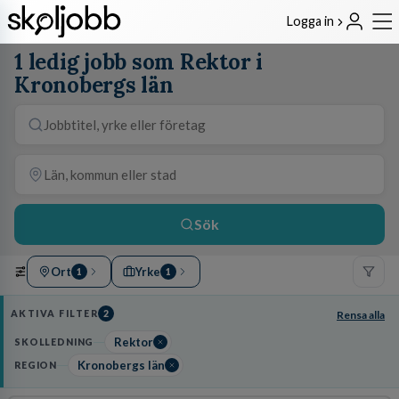
Logga in
1 ledig jobb som Rektor i
Kronobergs län
Sök
Ort
Yrke
1
1
AKTIVA FILTER
2
Rensa alla
Rektor
SKOLLEDNING
Kronobergs län
REGION