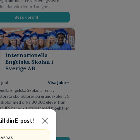
rgskolorna är en värderingsstyrd
ion där våra ledord ärlighet,
a, mod och handlingskraft
Besök profil
r allt vi gör. Vi är tydliga med vad vi
r oss av våra medarbetare och skapar
 möjligheter att växa och utvecklas
Internationella
Engelska Skolan i
Sverige AB
 jobb
Visa jobb
onella Engelska Skolan är en av
största skolaktörer på grundskolenivå.
 skolor med cirka 30 000 elever från
et. IES har vuxit stadigt med bibehållen
sedan 1993.
ill din E-post!
IVERAS