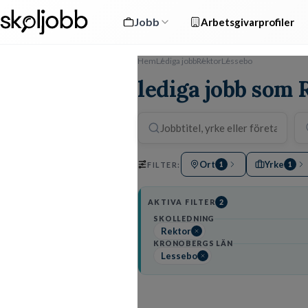
Jobb
Arbetsgivarprofiler
Hem
Lediga jobb
Rektor
Lessebo
lediga jobb som 
Ort
Yrke
FILTER:
1
1
AKTIVA FILTER
2
SKOLLEDNING
Rektor
KRONOBERGS LÄN
Lessebo