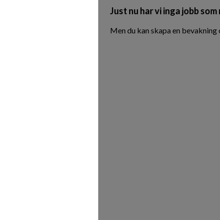
Just nu har vi inga jobb som
Men du kan skapa en bevakning oc