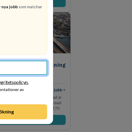
Besök profil
v
nya jobb
som matchar
Stockholms stad -
Utbildningsförvaltning
en
KOMMUN
egritetspolicyn.
sentationer av
 jobb
Visa jobb
gsförvaltningen i Stockholms stad är
 största kommunala förvaltning, med
16 000 medarbetare och cirka 170
ökning
a grundskolor och gymnasieskolor
Besök profil