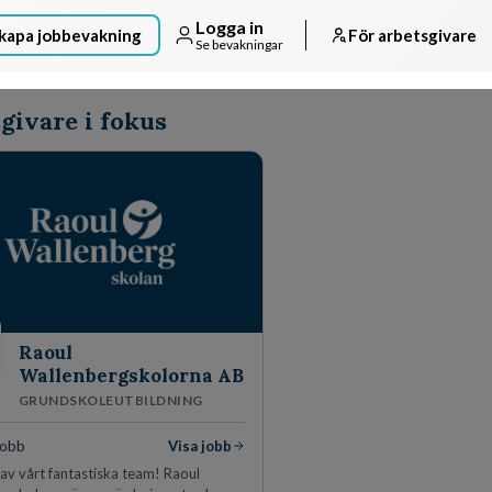
Logga in
kapa jobbevakning
För arbetsgivare
Se bevakningar
givare i fokus
Raoul
Wallenbergskolorna AB
GRUNDSKOLEUTBILDNING
jobb
Visa jobb
l av vårt fantastiska team! Raoul