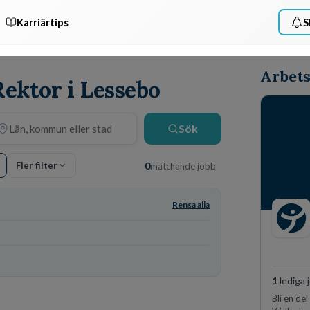
Karriärtips
S
Arbets
Rektor i Lessebo
Sök
Fler filter
0
matchande jobb
Rensa alla
1
lediga 
Bli en de