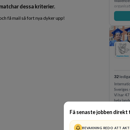
Wallenbe
 matchar dessa kriterier.
organisat
medkänsl
genomsyra
h få mail så fort nya dyker upp!
förvänta
samtidigt
internt.
32
lediga
Internati
Sveriges 
Vi har 47
hela land
kvalitet 
Få senaste jobben direkt t
BEVAKNING REDO ATT AKT