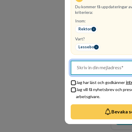
Du kommer få uppdateringar a
kriteriera:
Inom:
Rektor
Vart?
Lessebo
int
Jag har läst och godkänner
Jag vill få nyhetsbrev och pre
74
lediga
arbetsgivare.
Utbildnin
Sveriges
närmare 
Bevaka s
kommunal