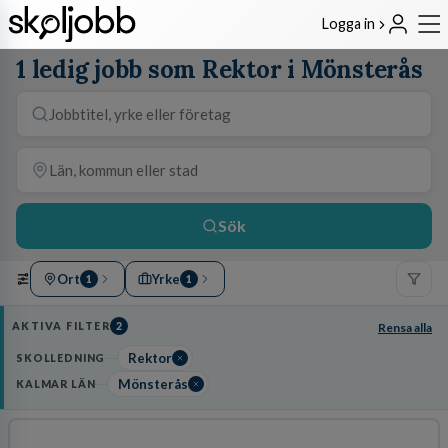
Logga in
1 ledig jobb som Rektor i Mönsterås
Sök
Ort
Yrke
1
1
AKTIVA FILTER
2
Rensa alla
Rektor
SKOLLEDNING
Mönsterås
KALMAR LÄN