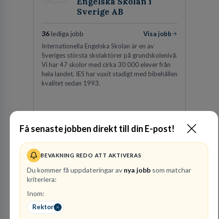
Engelska Skolan i
Sverige AB
36
lediga jobb
Visa jobb
Internationella Engelska Skolan är en av
Sveriges största skolaktörer på grundskolenivå.
Vi har 47 skolor med cirka 30 000 elever från
hela landet. IES har vuxit stadigt med bibehållen
kvalitet sedan 1993.
Få senaste jobben direkt till din E-post!
Besök profil
BEVAKNING REDO ATT AKTIVERAS
Du kommer få uppdateringar av
nya jobb
som matchar
kriteriera:
Inom:
Rektor