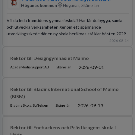
Höganäs kommun
Höganäs, Skåne län
Vill du leda framtidens gymnasieskola? Här får du bygga, samla
och utveckla verksamheten genom ett spännande
utvecklingsskede där en ny skola beräknas stå klar hösten 2029.
2026-08-14
Rektor till Designgymnasiet Malmö
2026-09-01
AcadeMedia Support AB
Skåne län
Rektor till Bladins International School of Malmö
(BISM)
2026-09-13
Bladins Skola, Stiftelsen
Skåne län
Rektor till Enebackens och Prästkragens skola i
Höör