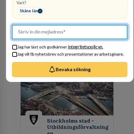
Vart?
Raoul
Skåne län
Wallenbergskolorna AB
GRUNDSKOLEUTBILDNING
1
lediga jobb
Visa jobb
Bli en del av vårt fantastiska team! Raoul
integritetspolicyn.
Jag har läst och godkänner
Wallenbergskolorna är en värderingsstyrd
organisation där våra ledord ärlighet,
Jag vill få nyhetsbrev och presentationer av arbetsgivare.
medkänsla, mod och handlingskraft
Besök profil
genomsyrar allt vi gör. Vi är tydliga med vad vi
Bevaka sökning
förväntar oss av våra medarbetare och skapar
samtidigt möjligheter att växa och utvecklas
internt.
Stockholms stad -
Utbildningsförvaltning
en