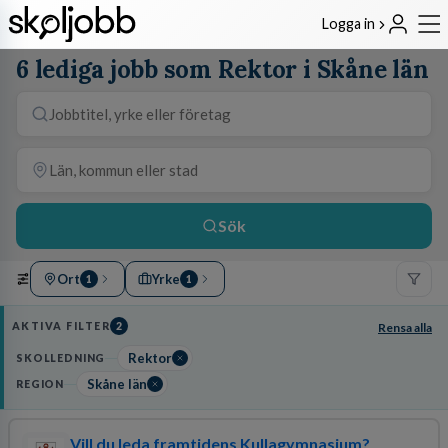
Logga in
6 lediga jobb som Rektor i Skåne län
Sök
Ort
Yrke
1
1
AKTIVA FILTER
2
Rensa alla
Rektor
SKOLLEDNING
Skåne län
REGION
Vill du leda framtidens Kullagymnasium?