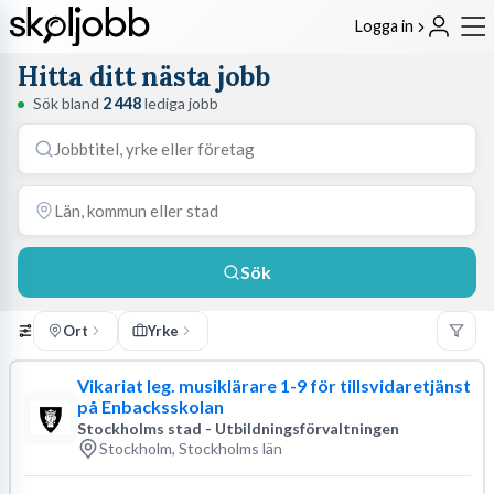
Logga in
Hitta ditt nästa jobb
Sök bland
2 448
lediga jobb
Sök
Ort
Yrke
Vikariat leg. musiklärare 1-9 för tillsvidaretjänst
på Enbacksskolan
Stockholms stad - Utbildningsförvaltningen
Stockholm, Stockholms län