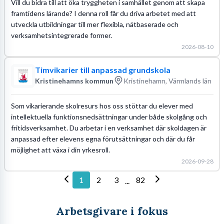
Vill du bidra till att öka tryggheten i samhället genom att skapa
framtidens lärande? I denna roll får du driva arbetet med att
utveckla utbildningar till mer flexibla, nätbaserade och
verksamhetsintegrerade former.
2026-08-10
Timvikarier till anpassad grundskola
Kristinehamns kommun
Kristinehamn, Värmlands län
Som vikarierande skolresurs hos oss stöttar du elever med
intellektuella funktionsnedsättningar under både skolgång och
fritidsverksamhet. Du arbetar i en verksamhet där skoldagen är
anpassad efter elevens egna förutsättningar och där du får
möjlighet att växa i din yrkesroll.
2026-09-28
1
2
3
82
...
Arbetsgivare i fokus