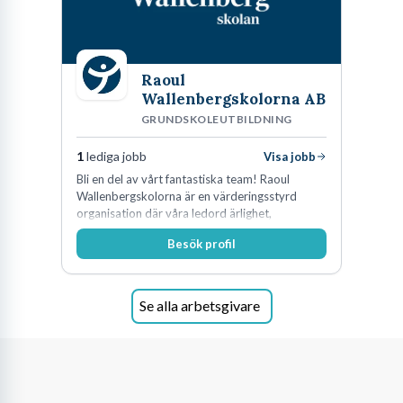
Raoul
Wallenbergskolorna AB
GRUNDSKOLEUTBILDNING
1
lediga jobb
Visa jobb
Bli en del av vårt fantastiska team! Raoul
Wallenbergskolorna är en värderingsstyrd
organisation där våra ledord ärlighet,
medkänsla, mod och handlingskraft
Besök profil
genomsyrar allt vi gör. Vi är tydliga med vad vi
förväntar oss av våra medarbetare och skapar
samtidigt möjligheter att växa och utvecklas
internt.
Se alla arbetsgivare