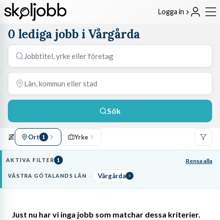
Logga in
0 lediga jobb i Vårgårda
Sök
Ort
Yrke
1
AKTIVA FILTER
1
Rensa alla
Vårgårda
VÄSTRA GÖTALANDS LÄN
Just nu har vi inga jobb som matchar dessa kriterier.