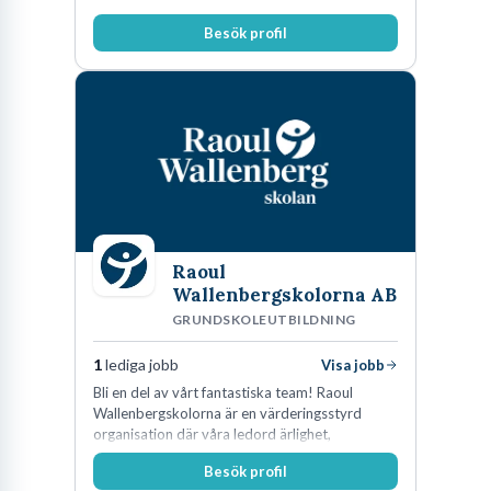
Besök profil
Raoul
Wallenbergskolorna AB
GRUNDSKOLEUTBILDNING
1
lediga jobb
Visa jobb
Bli en del av vårt fantastiska team! Raoul
Wallenbergskolorna är en värderingsstyrd
organisation där våra ledord ärlighet,
medkänsla, mod och handlingskraft
Besök profil
genomsyrar allt vi gör. Vi är tydliga med vad vi