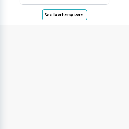
förväntar oss av våra medarbetare och skapar
samtidigt möjligheter att växa och utvecklas
internt.
Se alla arbetsgivare