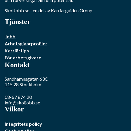
och förverkliga Din fulla potential.
SkolJobb.se
- en del av Karriarguiden Group
Tjänster
Jobb
Arbetsgivarprofiler
Karriärtips
För arbetsgivare
Kontakt
Sandhamnsgatan 63C
115 28
Stockholm
08-67 874 20
info@skoljobb.se
Vilkor
Integritets policy
Cookie policy