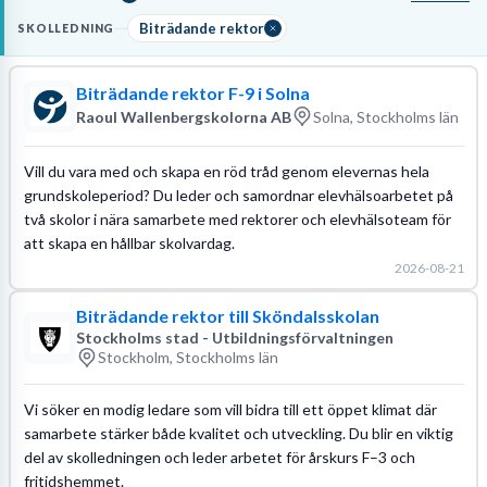
ARBETSUPPGIFTER & KRAV
Dina dagar består av att leda arbetslag, hantera
Biträdande rektor
SKOLLEDNING
frånvaroanmälningar, utreda kränkningsärenden och följa upp
elevers måluppfyllelse. Du behöver en pedagogisk
Biträdande rektor F-9 i Solna
högskoleexamen, gärna med erfarenhet av
skolledaruppdrag
eller
Raoul Wallenbergskolorna AB
Solna, Stockholms län
påbörjad rektorsutbildning, samt god kännedom om
skollagen och
läroplanen
för att säkerställa att verksamheten följer gällande
Vill du vara med och skapa en röd tråd genom elevernas hela
regelverk.
grundskoleperiod? Du leder och samordnar elevhälsoarbetet på
Läs mer om yrket:
två skolor i nära samarbete med rektorer och elevhälsoteam för
Löneguide
Arbetsuppgifter
Utbildningsguide
att skapa en hållbar skolvardag.
2026-08-21
Biträdande rektor till Sköndalsskolan
Stockholms stad - Utbildningsförvaltningen
Stockholm, Stockholms län
Vi söker en modig ledare som vill bidra till ett öppet klimat där
samarbete stärker både kvalitet och utveckling. Du blir en viktig
del av skolledningen och leder arbetet för årskurs F–3 och
fritidshemmet.