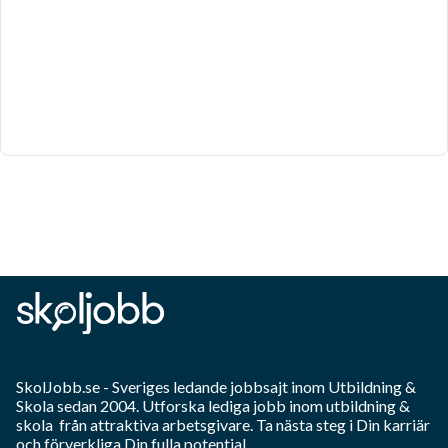
SkolJobb.se
- Sveriges ledande jobbsajt inom
Utbildning &
Skola
sedan 2004. Utforska lediga jobb inom
utbildning &
skola
från attraktiva arbetsgivare. Ta nästa steg i Din karriär
och förverkliga Din fulla potential.