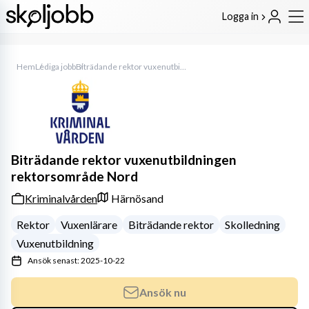
Logga in
Hem
Lediga jobb
Biträdande rektor vuxenutbildningen rektorsområde Nord
Biträdande rektor vuxenutbildningen
rektorsområde Nord
Kriminalvården
Härnösand
Rektor
Vuxenlärare
Biträdande rektor
Skolledning
Vuxenutbildning
Ansök senast: 2025-10-22
Ansök nu