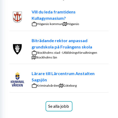
Skolinspektionens tillsyn.
Vill du leda framtidens
Den aktuella tjänsten är placerad i Härnösand i 
Kullagymnasium?
rektorsområde Nord. I landet finns det i dagsläget sju 
Höganäs kommun
Höganäs
rektorsområden men alla är tätt sammanhållna i en enda 
nationellt organiserad vuxenutbildning, under ledning av 
skolchefen.
Biträdande rektor anpassad
grundskola på Fruängens skola
Din arbetsplats är på regionkontoret medan dina 
Stockholms stad - Utbildningsförvaltningen
medarbetare finns på häkten och anstalter inom 
Stockholms län
ansvarsområdet för tjänsten. Det innebär att tjänsten 
innefattar ett distansledarskap. För att du ska kunna 
Lärare till Lärcentrum Anstalten
vara förtrogen med den dagliga verksamheten, ingår 
Sagsjön
tjänsteresor till berörda anstalter och häkten.
Kriminalvården
Göteborg
Arbetsbeskrivning
Se alla jobb
Som biträdande rektor är ditt kärnuppdrag att leda, 
stödja, utmana och följa upp i en ständigt pågående 