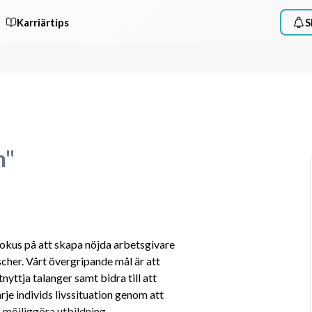
Karriärtips
S
n"
kus på att skapa nöjda arbetsgivare 
her. Vårt övergripande mål är att 
nyttja talanger samt bidra till att 
je individs livssituation genom att 
 möjliggöra utbildning.