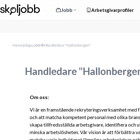
Jobb
Arbetsgivarprofiler
Hem
Lediga jobb
HR
Handledare "Hallonbergen"
Handledare "Hallonberge
Om oss:
Vi är en framstående rekryteringsverksamhet med fo
och att matcha kompetent personal med olika bransc
skapa tillfredsställda arbetsgivare, identifiera och ut
minska arbetslösheten. Vår vision är att förbättra var
matcha varje individ mot lämpliga arbetsplatser och