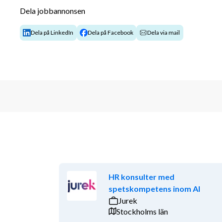
Vi letar efter en engagerad individ som delar vår visi
Dela jobbannonsen
förändringen i människors liv. Du kommer att arbeta 
idéer delas för att förbättra och sprida kunskap ino
Dela på LinkedIn
Dela på Facebook
Dela via mail
dokumentation och brinna för att coacha deltagare so
utbildning eller arbete.
Vi ser gärna att du har akademiska kunskaper mots
Alternativ 1:
Ett års eftergymnasial utbildning.
Minst tre års arbetslivserfarenhet motsvara
arbetsledning med personalansvar, rekryterin
arbetssökande, studie- och yrkesvägledning, 
enbart personaladministration), arbete med 
samt arbete med social- och gruppsykologi.
HR konsulter med
spetskompetens inom AI
Alternativ 2:
Jurek
Avklarad högskoleutbildning omfattande mi
Stockholms län
enligt tidigare system) eller motsvarande fr