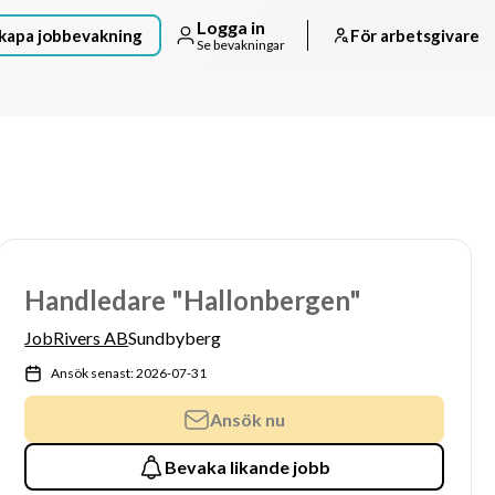
Logga in
kapa jobbevakning
För arbetsgivare
Se bevakningar
Handledare "Hallonbergen"
JobRivers AB
Sundbyberg
Ansök senast: 2026-07-31
Ansök nu
Bevaka likande jobb