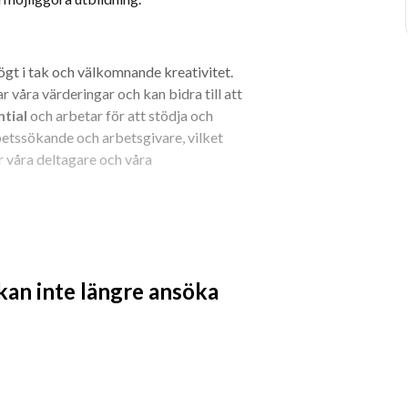
gt i tak och välkomnande kreativitet. 
r våra värderingar och kan bidra till att 
tial
 och arbetar för att stödja och 
etssökande och arbetsgivare, vilket 
 våra deltagare och våra 
ch strävar efter att erbjuda 
 att se människor växa och utvecklas, 
 kan inte längre ansöka
med det du brinner för. Tillsammans 
och ges möjligheten att fortsätta 