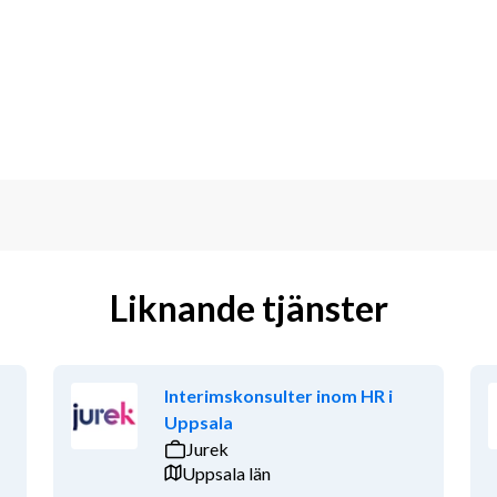
on och strävar efter att vara en del av 
både självständigt och i team, där 
m hela teamet. Du bör ha erfarenhet av 
m strävar efter att nå fram till 
varande:
nde heltid inom områden som 
Liknande tjänster
g, omställningsarbete för 
handläggning i personalfrågor (ej 
arbetslivs- och arbetsmarknadsfrågor 
Interimskonsulter inom HR i
Uppsala
Jurek
nst 180 högskolepoäng (120 poäng 
Uppsala län
ån yrkeshögskola.