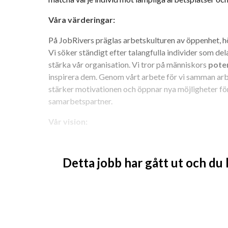
Våra värderingar:
På JobRivers präglas arbetskulturen av öppenhet, hö
Vi söker ständigt efter talangfulla individer som dela
stärka vår organisation. Vi tror på människors 
poten
inspirera dem. Genom vårt arbete för vi samman arb
stärker motivationen och öppnar nya möjligheter för
samarbetspartner.
Vår vision: 
Vi betraktar varje individ som en ovärderlig resurs o
utvecklings- och karriärmöjligheter. Vi motiveras av
Detta jobb har gått ut och du
och därför skapar vi möjligheter för dig att arbeta 
med våra kvalificerade chefer bygger du din karriär 
utvecklas och förverkliga dina mål och drömmar!
Om tjänsten: