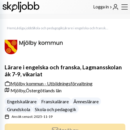
Logga in
Hem
Lediga jobb
Skola och pedagogik
Lärare i engelska och franska, Lagmansskolan åk 7-9, vikariat
Lärare i engelska och franska, Lagmansskolan
åk 7-9, vikariat
Mjölby kommun - Utbildningsförvaltning
Mjölby,
Östergötlands län
Engelskalärare
Franskalärare
Ämneslärare
Grundskola
Skola och pedagogik
Ansök senast: 2025-11-19
Ansök nu