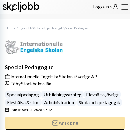
Logga in
Hem
Lediga jobb
Skola och pedagogik
Special Pedagogue
Special Pedagogue
Internationella Engelska Skolan i Sverige AB
Täby,
Stockholms län
Specialpedagog
Utbildningsstrateg
Elevhälsa, övrigt
Elevhälsa & stöd
Administration
Skola och pedagogik
Ansök senast: 2026-07-13
Ansök nu