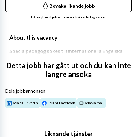
Bevaka likande jobb
Få mejl med jobbannonser från arbetsgivaren.
About this vacancy
Specialpedagog sökes till Internationella Engelska 
Skolan i Täby
Detta jobb har gått ut och du kan inte
Är du en passionerad, behörig och engagerad 
längre ansöka
specialpedagog? Vill du vara en del av ett dynamiskt 
team på en skola som värdesätter studiero, trygghet och 
Dela jobbannonsen
respekt? Internationella Engelska Skolan i Täby söker nu 
en specialpedagog som tillsammans med rektor på 
Dela på LinkedIn
Dela på Facebook
Dela via mail
riktigt vill hjälpa eleverna med adekvat stöd på individ 
och gruppnivå samt vidareutveckla en välfungerande lär-
organisation.
Liknande tjänster
 Om oss: