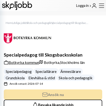
Logga in
Hem
Lediga jobb
Skola och pedagogik
Specialpedagog till Skogsbacksskolan
Specialpedagog till Skogsbacksskolan
Botkyrka kommun
Botkyrka,
Stockholms län
Specialpedagog
Speciallärare
Ämneslärare
Grundskola
Elevhälsa & stöd
Skola och pedagogik
Ansök senast: 2026-07-14
Ansök nu
Bevaka likande jobb