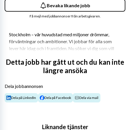
Bevaka likande jobb
Få mejl med jobbannonser från arbetsgivaren.
Stockholm – vår huvudstad med miljoner drömmar, 
förväntningar och ambitioner. Vi jobbar för alla som 
lever här idag och i framtiden. Nu söker vi dig som vill 
tänka stort, nytt och annorlunda med oss – för 
Detta jobb har gått ut och du kan inte
stockholmarna.
längre ansöka
Välkommen till oss
Dela jobbannonsen
I Stockholms innerstad ligger Matteusskolan, en anrik 
Dela på LinkedIn
Dela på Facebook
Dela via mail
kommunal grundskola för åk F-9 samt anpassad 
grundskola åk F-9. Vi söker nu en lärare i textilslöjd på 
100%. Tjänsten är en tillsvidareanställning.
Vi erbjuder
Liknande tjänster