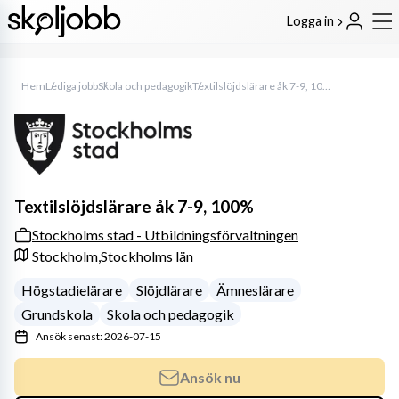
Logga in
Hem
Lediga jobb
Skola och pedagogik
Textilslöjdslärare åk 7-9, 100%
Textilslöjdslärare åk 7-9, 100%
Stockholms stad - Utbildningsförvaltningen
Stockholm,
Stockholms län
Högstadielärare
Slöjdlärare
Ämneslärare
Grundskola
Skola och pedagogik
Ansök senast: 2026-07-15
Ansök nu