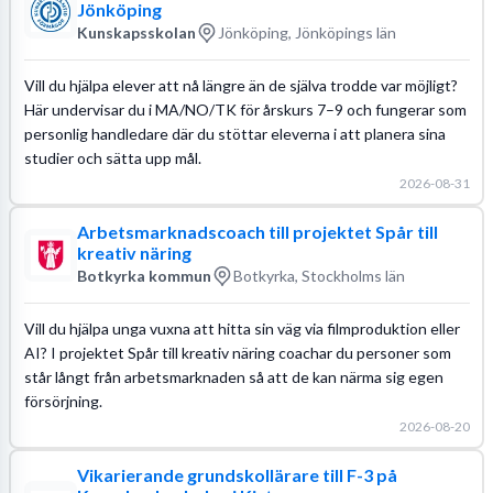
Jönköping
Kunskapsskolan
Jönköping, Jönköpings län
Vill du hjälpa elever att nå längre än de själva trodde var möjligt?
Här undervisar du i MA/NO/TK för årskurs 7–9 och fungerar som
personlig handledare där du stöttar eleverna i att planera sina
studier och sätta upp mål.
2026-08-31
Arbetsmarknadscoach till projektet Spår till
kreativ näring
Botkyrka kommun
Botkyrka, Stockholms län
Vill du hjälpa unga vuxna att hitta sin väg via filmproduktion eller
AI? I projektet Spår till kreativ näring coachar du personer som
står långt från arbetsmarknaden så att de kan närma sig egen
försörjning.
2026-08-20
Vikarierande grundskollärare till F-3 på