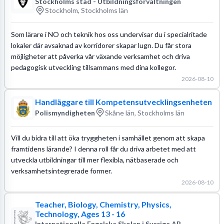
Stockholms stad - Utbildningsförvaltningen
Stockholm, Stockholms län
Som lärare i NO och teknik hos oss undervisar du i specialritade
lokaler där avsaknad av korridorer skapar lugn. Du får stora
möjligheter att påverka vår växande verksamhet och driva
pedagogisk utveckling tillsammans med dina kollegor.
2026-08-10
Handläggare till Kompetensutvecklingsenheten
Polismyndigheten
Skåne län, Stockholms län
Vill du bidra till att öka tryggheten i samhället genom att skapa
framtidens lärande? I denna roll får du driva arbetet med att
utveckla utbildningar till mer flexibla, nätbaserade och
verksamhetsintegrerade former.
2026-08-10
Teacher, Biology, Chemistry, Physics,
Technology, Ages 13 - 16
Internationella Engelska Skolan i Sverige AB