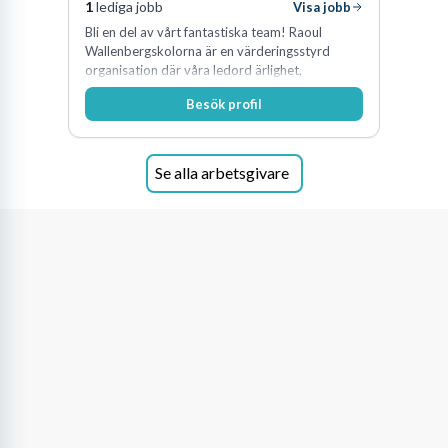
1
lediga jobb
Visa jobb
Bli en del av vårt fantastiska team! Raoul
Wallenbergskolorna är en värderingsstyrd
organisation där våra ledord ärlighet,
medkänsla, mod och handlingskraft
Besök profil
genomsyrar allt vi gör. Vi är tydliga med vad vi
förväntar oss av våra medarbetare och skapar
samtidigt möjligheter att växa och utvecklas
internt.
Se alla arbetsgivare