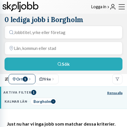
Logga in
0 lediga jobb i Borgholm
Sök
Ort
Yrke
1
AKTIVA FILTER
1
Rensa alla
Borgholm
KALMAR LÄN
Just nu har vi inga jobb som matchar dessa kriterier.