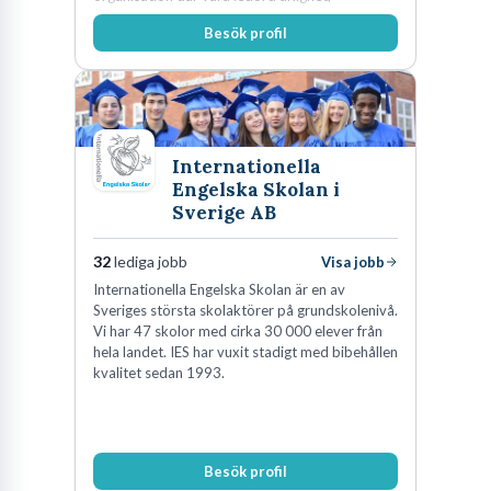
medkänsla, mod och handlingskraft
Besök profil
genomsyrar allt vi gör. Vi är tydliga med vad vi
förväntar oss av våra medarbetare och skapar
samtidigt möjligheter att växa och utvecklas
internt.
Internationella
Engelska Skolan i
Sverige AB
32
lediga jobb
Visa jobb
Internationella Engelska Skolan är en av
Sveriges största skolaktörer på grundskolenivå.
Vi har 47 skolor med cirka 30 000 elever från
hela landet. IES har vuxit stadigt med bibehållen
kvalitet sedan 1993.
Besök profil