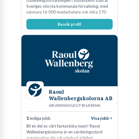
Utbildningsförvaltningen i Stockholms stad är
Sveriges största kommunala förvaltning, med
närmare 16 000 medarbetare och cirka 170
kommunala grundskolor och gymnasieskolor
Besök profil
Raoul
Wallenbergskolorna AB
GRUNDSKOLEUTBILDNING
1
lediga jobb
Visa jobb
Bli en del av vårt fantastiska team! Raoul
Wallenbergskolorna är en värderingsstyrd
organisation där våra ledord ärlighet,