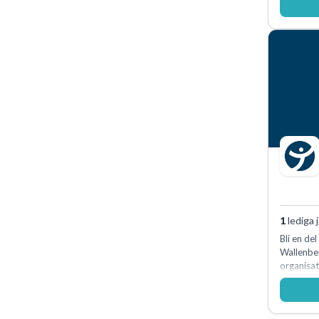
1
lediga 
Bli en de
Wallenbe
organisat
medkänsl
genomsyra
förvänta