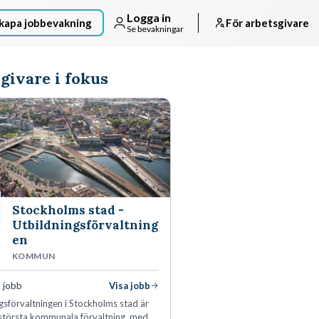
Logga in
kapa jobbevakning
För arbetsgivare
Se bevakningar
givare i fokus
Stockholms stad -
Utbildningsförvaltning
en
KOMMUN
 jobb
Visa jobb
gsförvaltningen i Stockholms stad är
 största kommunala förvaltning, med