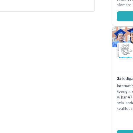
närmare 
kommunal
35
lediga
Internati
Sveriges 
Vi har 47
hela land
kvalitet 