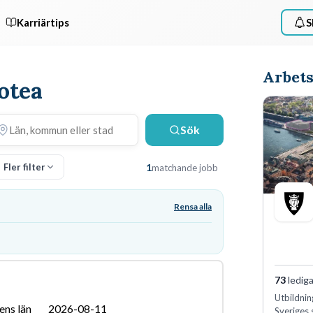
Karriärtips
S
Arbets
rotea
Sök
Fler filter
1
matchande jobb
Rensa alla
73
lediga
Utbildnin
ens län
2026-08-11
Sveriges