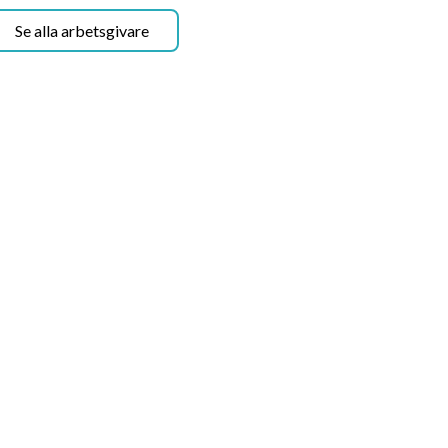
 möjligheter att växa och utvecklas
Se alla arbetsgivare