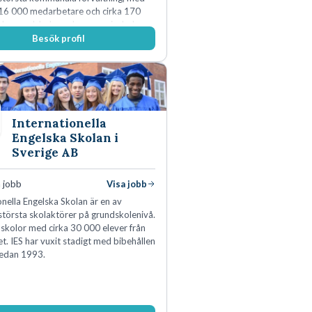
16 000 medarbetare och cirka 170
a grundskolor och gymnasieskolor
Besök profil
Internationella
Engelska Skolan i
Sverige AB
 jobb
Visa jobb
onella Engelska Skolan är en av
största skolaktörer på grundskolenivå.
 skolor med cirka 30 000 elever från
et. IES har vuxit stadigt med bibehållen
sedan 1993.