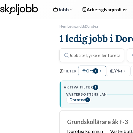
Jobb
Arbetsgivarprofiler
Hem
Lediga jobb
Dorotea
1 ledig jobb i Do
Ort
Yrke
FILTER:
1
AKTIVA FILTER
1
VÄSTERBOTTENS LÄN
Dorotea
Grundskollärare åk f-3
Dorotea kommun
Västerbott