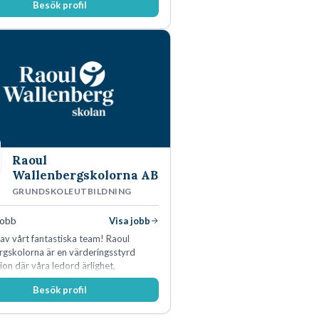
Besök profil
Raoul
Wallenbergskolorna AB
GRUNDSKOLEUTBILDNING
jobb
Visa jobb
l av vårt fantastiska team! Raoul
rgskolorna är en värderingsstyrd
ion där våra ledord ärlighet,
a, mod och handlingskraft
Besök profil
r allt vi gör. Vi är tydliga med vad vi
r oss av våra medarbetare och skapar