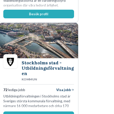
Wallenbergskolorna är en värderingsstyrd
organisation där våra ledord ärlighet,
medkänsla, mod och handlingskraft
Besök profil
genomsyrar allt vi gör. Vi är tydliga med vad vi
förväntar oss av våra medarbetare och skapar
samtidigt möjligheter att växa och utvecklas
internt.
Stockholms stad -
Utbildningsförvaltning
en
KOMMUN
72
lediga jobb
Visa jobb
Utbildningsförvaltningen i Stockholms stad är
Sveriges största kommunala förvaltning, med
närmare 16 000 medarbetare och cirka 170
kommunala grundskolor och gymnasieskolor