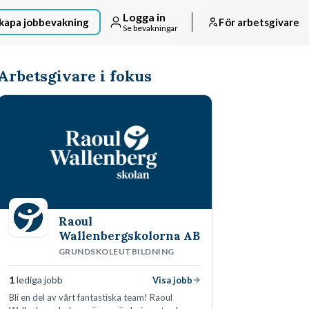
Logga in
kapa jobbevakning
För arbetsgivare
Se bevakningar
Arbetsgivare i fokus
Raoul
Wallenbergskolorna AB
GRUNDSKOLEUTBILDNING
1
lediga jobb
Visa jobb
Bli en del av vårt fantastiska team! Raoul