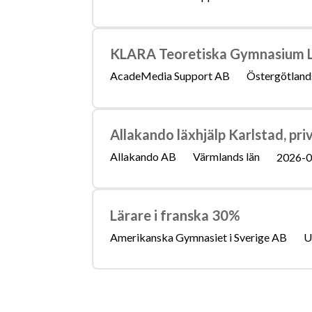
KLARA Teoretiska Gymnasium Li
AcadeMedia Support AB
Östergötlands
Allakando läxhjälp Karlstad, pri
Allakando AB
Värmlands län
2026-0
Lärare i franska 30%
Amerikanska Gymnasiet i Sverige AB
U