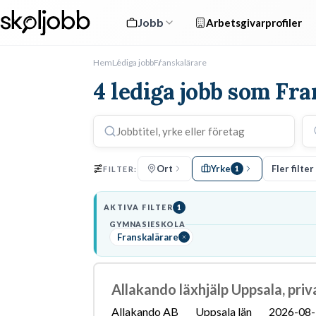
Jobb
Arbetsgivarprofiler
Hem
Lediga jobb
Franskalärare
4 lediga jobb som Fr
Ort
Yrke
Fler filter
FILTER:
1
AKTIVA FILTER
1
GYMNASIESKOLA
Franskalärare
Allakando läxhjälp Uppsala, priv
Allakando AB
Uppsala län
2026-08-