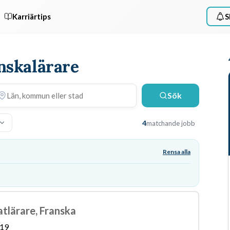
Karriärtips
S
anskalärare
Sök
4
matchande jobb
Rensa alla
atlärare, Franska
19