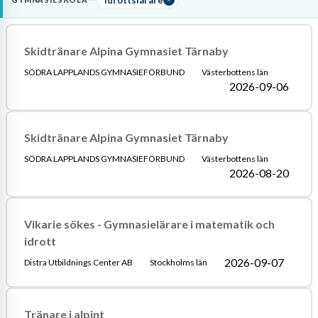
GYMNASIESKOLA
kunskapsutveckling i lärplattformar. För att arbeta som
idrottslärare krävs en
lärarexamen med legitimation
i idrott och
hälsa samt kunskaper i
första hjälpen och HLR
för att säkerställa
Skidtränare Alpina Gymnasiet Tärnaby
en trygg lärmiljö.
SÖDRA LAPPLANDS GYMNASIEFÖRBUND
Västerbottens län
2026-09-06
Läs mer om yrket:
Löneguide
Arbetsuppgifter
Skidtränare Alpina Gymnasiet Tärnaby
SÖDRA LAPPLANDS GYMNASIEFÖRBUND
Västerbottens län
2026-08-20
Vikarie sökes - Gymnasielärare i matematik och
idrott
2026-09-07
Distra Utbildnings Center AB
Stockholms län
Tränare i alpint