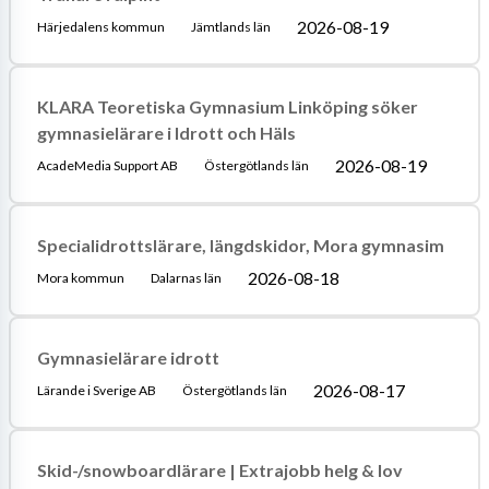
2026-08-19
Härjedalens kommun
Jämtlands län
KLARA Teoretiska Gymnasium Linköping söker
gymnasielärare i Idrott och Häls
2026-08-19
AcadeMedia Support AB
Östergötlands län
Specialidrottslärare, längdskidor, Mora gymnasim
2026-08-18
Mora kommun
Dalarnas län
Gymnasielärare idrott
2026-08-17
Lärande i Sverige AB
Östergötlands län
Skid-/snowboardlärare | Extrajobb helg & lov