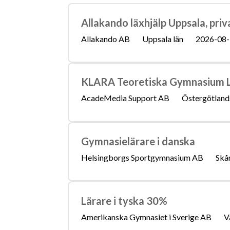
Läs mer om
Allakando läxhjälp Uppsala, priv
Löneguide
Arbetsuppgifter
U
yrket:
Allakando AB
Uppsala län
2026-08-
KLARA Teoretiska Gymnasium Li
AcadeMedia Support AB
Östergötlands
Gymnasielärare i danska
Helsingborgs Sportgymnasium AB
Skån
Lärare i tyska 30%
Amerikanska Gymnasiet i Sverige AB
V