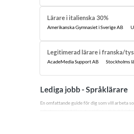
Lärare i italienska 30%
Amerikanska Gymnasiet i Sverige AB
U
Legitimerad lärare i franska/t
AcadeMedia Support AB
Stockholms l
Lediga jobb -
Språklärare
En omfattande guide för dig som vill arbeta s
arbetsmarknad, löneutveckling och behörighe