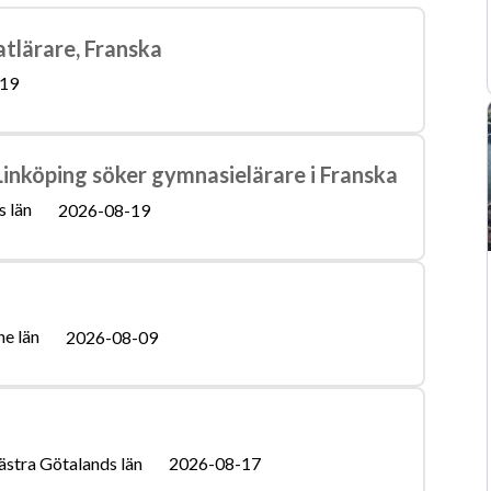
Lärarlegitimation
Språkdidaktik
atlärare, Franska
tbildningsguide
Betygssättning
19
nköping söker gymnasielärare i Franska
 län
2026-08-19
e län
2026-08-09
ästra Götalands län
2026-08-17