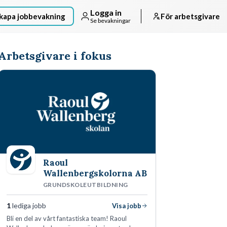
Logga in
kapa jobbevakning
För arbetsgivare
Se bevakningar
Arbetsgivare i fokus
Raoul
Wallenbergskolorna AB
GRUNDSKOLEUTBILDNING
1
lediga jobb
Visa jobb
Bli en del av vårt fantastiska team! Raoul