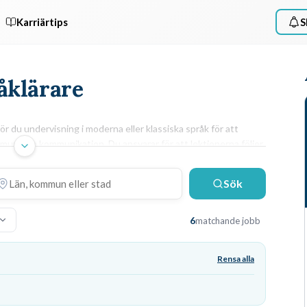
Karriärtips
S
råklärare
 du undervisning i moderna eller klassiska språk för att
muntliga kommunikation. Du ansvarar för att lektionerna följer
 kunskapsmål.
ARBETSUPPGIFTER & KRAV
Sök
du
Du håller lektioner där du varvar
grammatikgenomgångar med muntliga övningar och
6
matchande jobb
ett
analyser av skönlitteratur eller sakprosa. Utöver
n
undervisningen lägger du tid på att
bedöma
elevprestationer
enligt Skolverkets kunskapskrav
Rensa alla
 i
och kommunicera med vårdnadshavare, vilket kräver
att du har en
lärarexamen med legitimation
för det
aktuella språket.