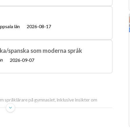
ppsala län
2026-08-17
yska/spanska som moderna språk
än
2026-09-07
om språklärare på gymnasiet, inklusive insikter om
tskrav.