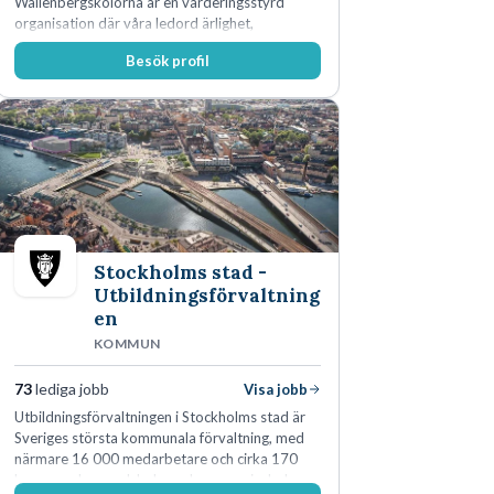
Wallenbergskolorna är en värderingsstyrd
organisation där våra ledord ärlighet,
medkänsla, mod och handlingskraft
Besök profil
genomsyrar allt vi gör. Vi är tydliga med vad vi
förväntar oss av våra medarbetare och skapar
samtidigt möjligheter att växa och utvecklas
internt.
Stockholms stad -
Utbildningsförvaltning
en
KOMMUN
73
lediga jobb
Visa jobb
Utbildningsförvaltningen i Stockholms stad är
Sveriges största kommunala förvaltning, med
närmare 16 000 medarbetare och cirka 170
kommunala grundskolor och gymnasieskolor