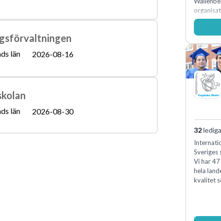
Wallenbe
organisat
medkänsl
genomsyra
ngsförvaltningen
förvänta
samtidigt
ds län
2026-08-16
internt.
skolan
ds län
2026-08-30
32
lediga
Internati
Sveriges 
Vi har 47
hela land
kvalitet 