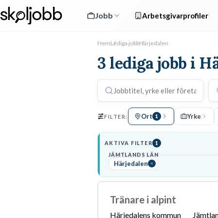
Jobb
Arbetsgivarprofiler
Hem
Lediga jobb
Härjedalen
3 lediga jobb i H
Ort
Yrke
FILTER:
1
AKTIVA FILTER
1
JÄMTLANDS LÄN
Härjedalen
Tränare i alpint
Härjedalens kommun
Jämtlan