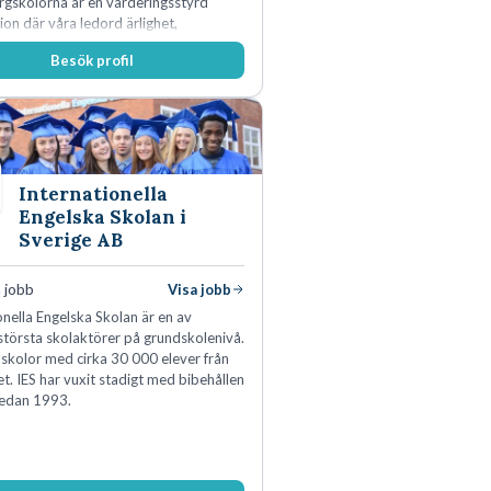
rgskolorna är en värderingsstyrd
ion där våra ledord ärlighet,
a, mod och handlingskraft
Besök profil
r allt vi gör. Vi är tydliga med vad vi
r oss av våra medarbetare och skapar
 möjligheter att växa och utvecklas
Internationella
Engelska Skolan i
Sverige AB
 jobb
Visa jobb
onella Engelska Skolan är en av
största skolaktörer på grundskolenivå.
 skolor med cirka 30 000 elever från
et. IES har vuxit stadigt med bibehållen
sedan 1993.