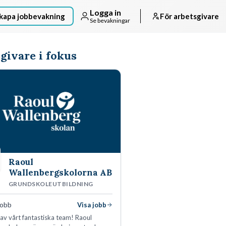
Logga in
kapa jobbevakning
För arbetsgivare
Se bevakningar
givare i fokus
Raoul
Wallenbergskolorna AB
GRUNDSKOLEUTBILDNING
jobb
Visa jobb
l av vårt fantastiska team! Raoul