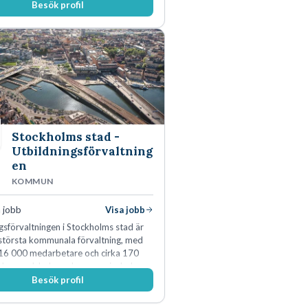
Besök profil
Stockholms stad -
Utbildningsförvaltning
en
KOMMUN
 jobb
Visa jobb
gsförvaltningen i Stockholms stad är
 största kommunala förvaltning, med
16 000 medarbetare och cirka 170
a grundskolor och gymnasieskolor
Besök profil