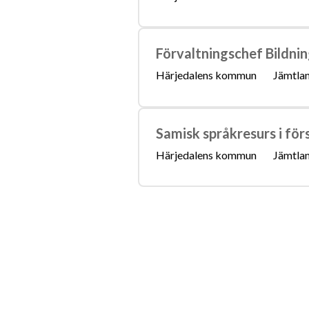
Förvaltningschef Bildni
Härjedalens kommun
Jämtlan
Samisk språkresurs i för
Härjedalens kommun
Jämtlan