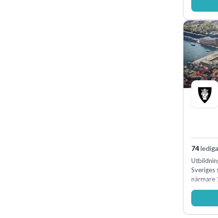
74
lediga
Utbildnin
Sveriges
närmare 
kommunal