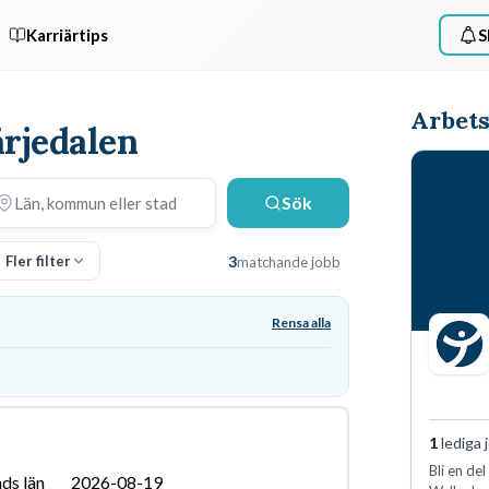
Karriärtips
S
Arbets
ärjedalen
Sök
Fler filter
3
matchande jobb
Rensa alla
1
lediga 
Bli en de
ds län
2026-08-19