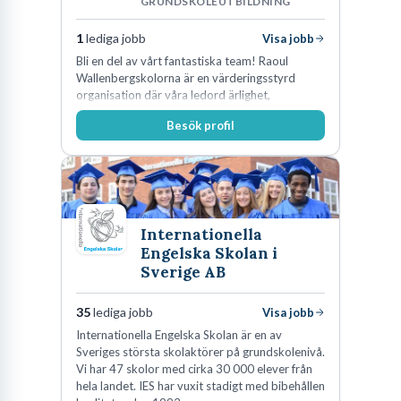
GRUNDSKOLEUTBILDNING
1
lediga jobb
Visa jobb
Bli en del av vårt fantastiska team! Raoul
Wallenbergskolorna är en värderingsstyrd
organisation där våra ledord ärlighet,
medkänsla, mod och handlingskraft
Besök profil
genomsyrar allt vi gör. Vi är tydliga med vad vi
förväntar oss av våra medarbetare och skapar
samtidigt möjligheter att växa och utvecklas
internt.
Internationella
Engelska Skolan i
Sverige AB
35
lediga jobb
Visa jobb
Internationella Engelska Skolan är en av
Sveriges största skolaktörer på grundskolenivå.
Vi har 47 skolor med cirka 30 000 elever från
hela landet. IES har vuxit stadigt med bibehållen