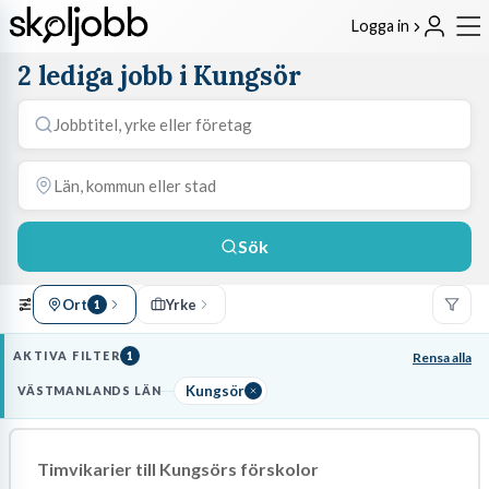
Logga in
2 lediga jobb i Kungsör
Sök
Ort
Yrke
1
AKTIVA FILTER
1
Rensa alla
Kungsör
VÄSTMANLANDS LÄN
Timvikarier till Kungsörs förskolor