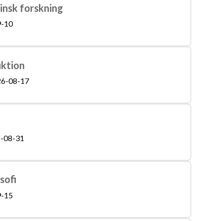
cinsk forskning
9-10
uktion
6-08-17
-08-31
sofi
9-15