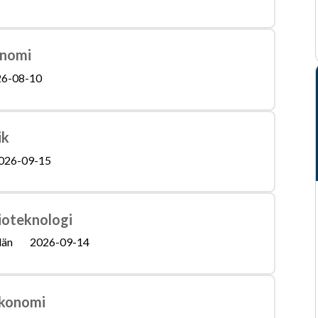
onomi
6-08-10
ik
026-09-15
bioteknologi
län
2026-09-14
 ekonomi