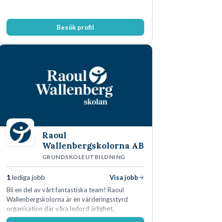
Besök profil
Raoul
Wallenbergskolorna AB
GRUNDSKOLEUTBILDNING
1
lediga jobb
Visa jobb
Bli en del av vårt fantastiska team! Raoul
Wallenbergskolorna är en värderingsstyrd
organisation där våra ledord ärlighet,
medkänsla, mod och handlingskraft