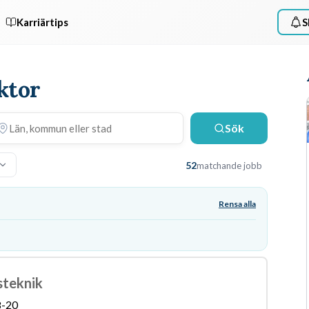
Karriärtips
S
ktor
Sök
52
matchande jobb
Rensa alla
steknik
8-20