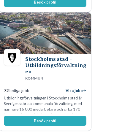
Besök profil
genomsyrar allt vi gör. Vi är tydliga med vad vi
förväntar oss av våra medarbetare och skapar
samtidigt möjligheter att växa och utvecklas
internt.
Stockholms stad -
Utbildningsförvaltning
en
KOMMUN
72
lediga jobb
Visa jobb
Utbildningsförvaltningen i Stockholms stad är
Sveriges största kommunala förvaltning, med
närmare 16 000 medarbetare och cirka 170
kommunala grundskolor och gymnasieskolor
Besök profil