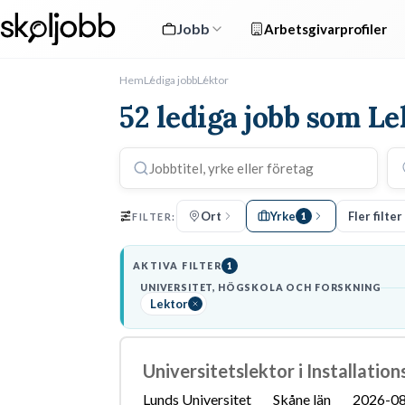
Jobb
Arbetsgivarprofiler
Hem
Lediga jobb
Lektor
52 lediga jobb som Le
Ort
Yrke
Fler filter
FILTER:
1
AKTIVA FILTER
1
UNIVERSITET, HÖGSKOLA OCH FORSKNING
Lektor
Universitetslektor i Installation
Lunds Universitet
Skåne län
2026-0