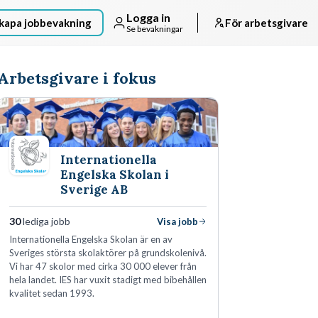
Logga in
kapa jobbevakning
För arbetsgivare
Se bevakningar
Arbetsgivare i fokus
Internationella
Engelska Skolan i
Sverige AB
30
lediga jobb
Visa jobb
Internationella Engelska Skolan är en av
Sveriges största skolaktörer på grundskolenivå.
Vi har 47 skolor med cirka 30 000 elever från
hela landet. IES har vuxit stadigt med bibehållen
kvalitet sedan 1993.