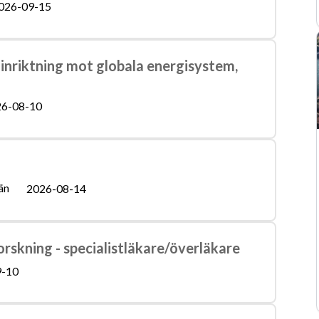
026-09-15
 inriktning mot globala energisystem,
6-08-10
än
2026-08-14
orskning - specialistläkare/överläkare
9-10