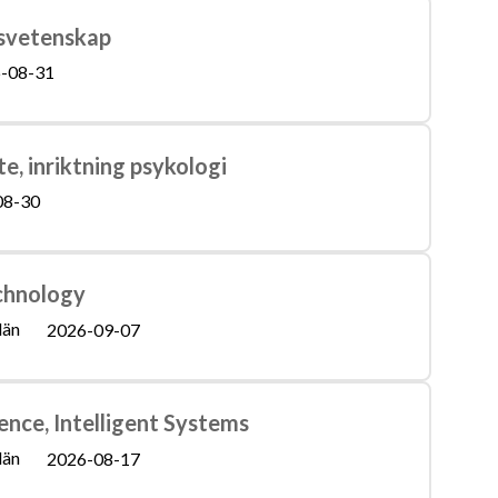
dsvetenskap
-08-31
te, inriktning psykologi
08-30
echnology
län
2026-09-07
ence, Intelligent Systems
län
2026-08-17