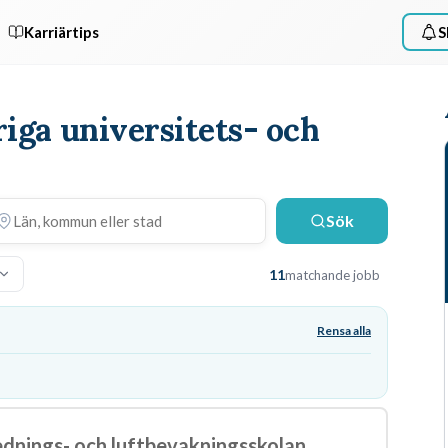
Karriärtips
S
riga universitets- och
Sök
11
matchande jobb
Rensa alla
lednings- och luftbevakningsskolan