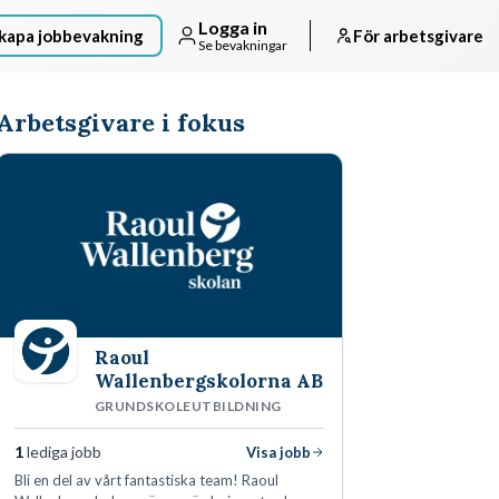
Logga in
kapa jobbevakning
För arbetsgivare
Se bevakningar
Arbetsgivare i fokus
Raoul
Wallenbergskolorna AB
GRUNDSKOLEUTBILDNING
1
lediga jobb
Visa jobb
Bli en del av vårt fantastiska team! Raoul