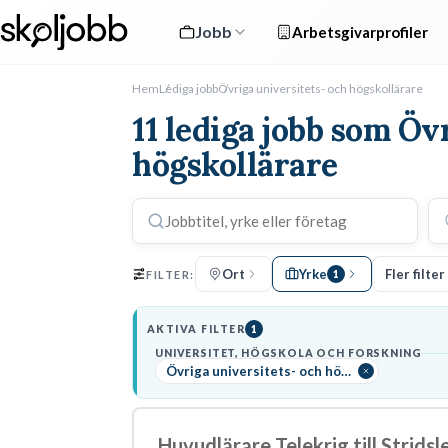
Jobb
Arbetsgivarprofiler
Hem
Lediga jobb
Övriga universitets- och högskollärare
11 lediga jobb som Öv
högskollärare
Ort
Yrke
Fler filter
FILTER:
1
AKTIVA FILTER
1
UNIVERSITET, HÖGSKOLA OCH FORSKNING
Övriga universitets- och högskollärare
Huvudlärare Telekrig till Strids