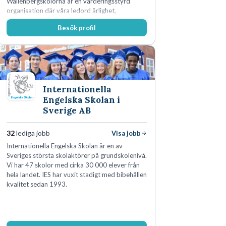
Wallenbergskolorna är en värderingsstyrd
organisation där våra ledord ärlighet,
medkänsla, mod och handlingskraft
Besök profil
genomsyrar allt vi gör. Vi är tydliga med vad vi
förväntar oss av våra medarbetare och skapar
samtidigt möjligheter att växa och utvecklas
internt.
Internationella
Engelska Skolan i
Sverige AB
32
lediga jobb
Visa jobb
Internationella Engelska Skolan är en av
Sveriges största skolaktörer på grundskolenivå.
Vi har 47 skolor med cirka 30 000 elever från
hela landet. IES har vuxit stadigt med bibehållen
kvalitet sedan 1993.