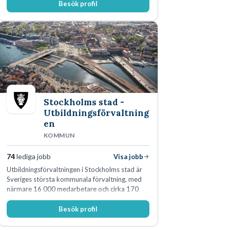
Besök profil
Stockholms stad -
Utbildningsförvaltning
en
KOMMUN
74
lediga jobb
Visa jobb
Utbildningsförvaltningen i Stockholms stad är
Sveriges största kommunala förvaltning, med
närmare 16 000 medarbetare och cirka 170
kommunala grundskolor och gymnasieskolor
Besök profil