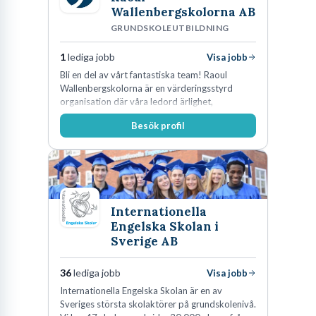
Wallenbergskolorna AB
GRUNDSKOLEUTBILDNING
1
lediga jobb
Visa jobb
Bli en del av vårt fantastiska team! Raoul
Wallenbergskolorna är en värderingsstyrd
organisation där våra ledord ärlighet,
medkänsla, mod och handlingskraft
Besök profil
genomsyrar allt vi gör. Vi är tydliga med vad vi
förväntar oss av våra medarbetare och skapar
samtidigt möjligheter att växa och utvecklas
internt.
Internationella
Engelska Skolan i
Sverige AB
36
lediga jobb
Visa jobb
Internationella Engelska Skolan är en av
Sveriges största skolaktörer på grundskolenivå.