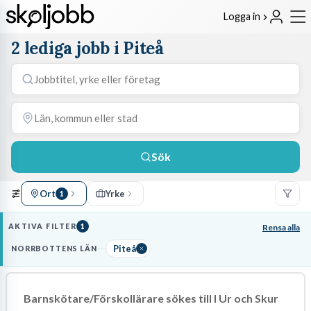
Logga in
2 lediga jobb i Piteå
Sök
Ort
Yrke
1
AKTIVA FILTER
1
Rensa alla
Piteå
NORRBOTTENS LÄN
Barnskötare/Förskollärare sökes till I Ur och Skur