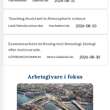
2026-08-31
Falu kommun
Dalarnas län
Teaching Assistant in Atmospheric science
2026-08-10
Luleå Tekniska Universitet
Norrbottens län
Examensarbete inriktning mot limnologi, biologi
eller motsvarade.
2026-08-30
GÖTEBORGS KOMMUN
Västra Götalands län
Arbetsgivare i fokus