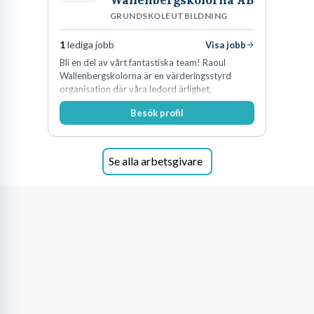
Wallenbergskolorna AB
GRUNDSKOLEUTBILDNING
1
lediga jobb
Visa jobb
Bli en del av vårt fantastiska team! Raoul
Wallenbergskolorna är en värderingsstyrd
organisation där våra ledord ärlighet,
medkänsla, mod och handlingskraft
Besök profil
genomsyrar allt vi gör. Vi är tydliga med vad vi
förväntar oss av våra medarbetare och skapar
samtidigt möjligheter att växa och utvecklas
internt.
Se alla arbetsgivare