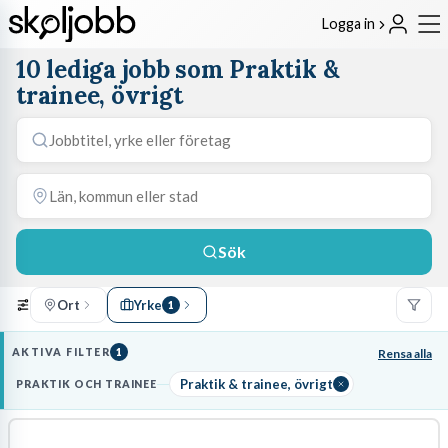
Logga in
10 lediga jobb som Praktik &
trainee, övrigt
Sök
Ort
Yrke
1
AKTIVA FILTER
1
Rensa alla
Praktik & trainee, övrigt
PRAKTIK OCH TRAINEE