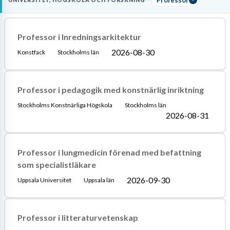
UNIVERSITET, HÖGSKOLA OCH FORSKNING
inom det specifika ämnesområdet.
Läs mer om yrket:
Professor i Inredningsarkitektur
Löneguide
Arbetsuppgifter
Utbildningsguide
2026-08-30
Konstfack
Stockholms län
Professor i pedagogik med konstnärlig inriktning
Stockholms Konstnärliga Högskola
Stockholms län
2026-08-31
Professor i lungmedicin förenad med befattning
som specialistläkare
2026-09-30
Uppsala Universitet
Uppsala län
Professor i litteraturvetenskap