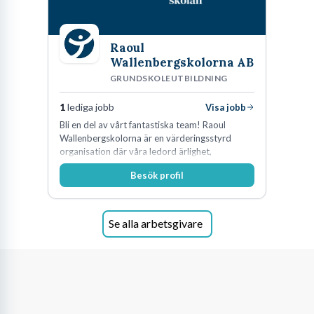
positionering långt innan en formell utlysning ens publiceras. Du
behöver metodiskt bygga internationella nätverk, bli inbjuden att
Raoul
sitta i vetenskapliga kommittéer, dra in betydande externa
Wallenbergskolorna AB
forskningsanslag i egenskap av huvudsökande och visa att du
GRUNDSKOLEUTBILDNING
framgångsrikt kan leda andra. Att sök jobb som professor är
därmed snarare en formell bekräftelse på den ledarroll du ofta
1
lediga jobb
Visa jobb
redan har börjat axla i praktiken. Rollen kräver vetenskaplig
Bli en del av vårt fantastiska team! Raoul
Wallenbergskolorna är en värderingsstyrd
briljans, uthållighet och en politisk fingertoppskänsla inom
organisation där våra ledord ärlighet,
universitetets väggar.
medkänsla, mod och handlingskraft
Besök profil
genomsyrar allt vi gör. Vi är tydliga med vad vi
förväntar oss av våra medarbetare och skapar
samtidigt möjligheter att växa och utvecklas
internt.
Se alla arbetsgivare
Vad gör en professor egentligen i sin
vardag?
Bilden av den disträe intellektuelle som sitter ensam omgiven av
travar med böcker och filosoferar dagarna i ända stämmer