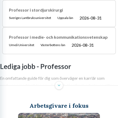
Professor i stordjurskirurgi
2026-08-31
Sveriges Lantbruksuniversitet
Uppsala län
Professor i medie- och kommunikationsvetenskap
2026-08-31
Umeå Universitet
Västerbottens län
Lediga jobb -
Professor
En omfattande guide för dig som överväger en karriär som
professor, med insikter om vägen dit, löneläget, arbetsuppgifter
och de krav som ställs i den akademiska världen.
Arbetsgivare i fokus