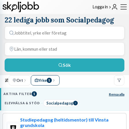
Logga in
22 lediga jobb som Socialpedagog
Sök
Ort
Yrke
1
AKTIVA FILTER
1
Rensa alla
Socialpedagog
ELEVHÄLSA & STÖD
Studiepedagog (heltidsmentor) till Vinsta
grundskola