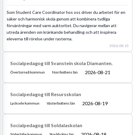
Som Student Care Coordinator hos oss driver du arbetet för en
säker och harmonisk skola genom att kombinera tydliga
förväntningar med varm auktoritet. Du navigerar mellan att
utreda ärenden om kränkande behandling och att inspirera
eleverna till rörelse under rasterna.
2026-08-15
Socialpedagog till Svanstein skola Diamanten.
2026-08-21
Övertorneå kommun
Norrbottens län
Socialpedagog till Resursskolan
2026-08-19
Lycksele kommun
Västerbottens län
Socialpedagog till Soldalaskolan
2026-08-18
Södertälje kommun
Stockholms län