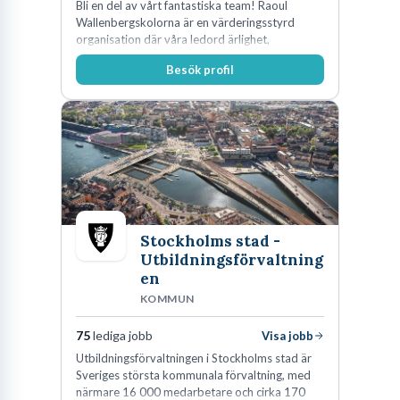
Bli en del av vårt fantastiska team! Raoul
Wallenbergskolorna är en värderingsstyrd
organisation där våra ledord ärlighet,
medkänsla, mod och handlingskraft
Besök profil
genomsyrar allt vi gör. Vi är tydliga med vad vi
förväntar oss av våra medarbetare och skapar
samtidigt möjligheter att växa och utvecklas
internt.
Stockholms stad -
Utbildningsförvaltning
en
KOMMUN
75
lediga jobb
Visa jobb
Utbildningsförvaltningen i Stockholms stad är
Sveriges största kommunala förvaltning, med
närmare 16 000 medarbetare och cirka 170