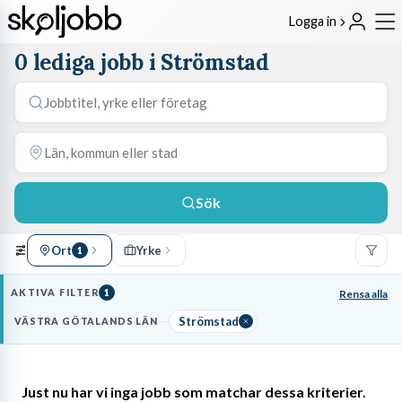
Logga in
0 lediga jobb i Strömstad
Sök
Ort
Yrke
1
AKTIVA FILTER
1
Rensa alla
Strömstad
VÄSTRA GÖTALANDS LÄN
Just nu har vi inga jobb som matchar dessa kriterier.