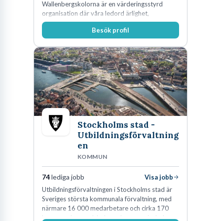
Wallenbergskolorna är en värderingsstyrd
organisation där våra ledord ärlighet,
medkänsla, mod och handlingskraft
Besök profil
genomsyrar allt vi gör. Vi är tydliga med vad vi
förväntar oss av våra medarbetare och skapar
samtidigt möjligheter att växa och utvecklas
internt.
Stockholms stad -
Utbildningsförvaltning
en
KOMMUN
74
lediga jobb
Visa jobb
Utbildningsförvaltningen i Stockholms stad är
Sveriges största kommunala förvaltning, med
närmare 16 000 medarbetare och cirka 170
kommunala grundskolor och gymnasieskolor