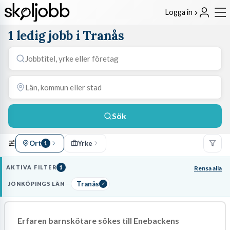
Logga in
1 ledig jobb i Tranås
Sök
Ort
Yrke
1
AKTIVA FILTER
1
Rensa alla
Tranås
JÖNKÖPINGS LÄN
Erfaren barnskötare sökes till Enebackens