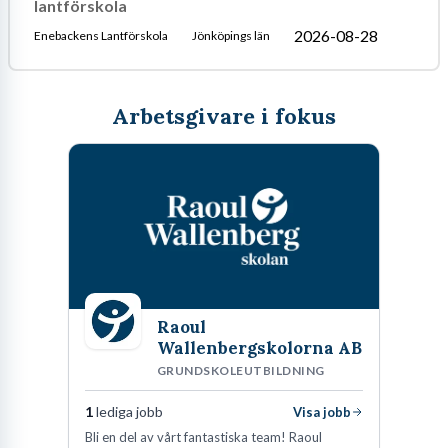
lantförskola
2026-08-28
Enebackens Lantförskola
Jönköpings län
Arbetsgivare i fokus
Raoul
Wallenbergskolorna AB
GRUNDSKOLEUTBILDNING
1
lediga jobb
Visa jobb
Bli en del av vårt fantastiska team! Raoul