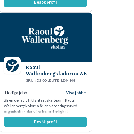
Besök profil
Raoul
Wallenbergskolorna AB
GRUNDSKOLEUTBILDNING
1
lediga jobb
Visa jobb
Bli en del av vårt fantastiska team! Raoul
Wallenbergskolorna är en värderingsstyrd
organisation där våra ledord ärlighet,
medkänsla, mod och handlingskraft
Besök profil
genomsyrar allt vi gör. Vi är tydliga med vad vi
förväntar oss av våra medarbetare och skapar