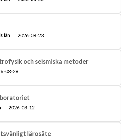
s län
2026-08-23
trofysik och seismiska metoder
6-08-28
aboratoriet
n
2026-08-12
tsvänligt lärosäte