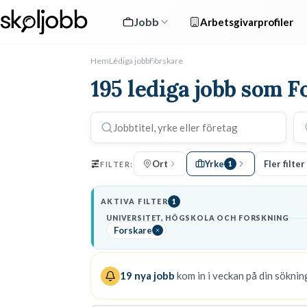
Jobb
Arbetsgivarprofiler
Hem
Lediga jobb
Forskare
195 lediga jobb som F
Ort
Yrke
Fler filter
FILTER:
1
AKTIVA FILTER
1
UNIVERSITET, HÖGSKOLA OCH FORSKNING
Forskare
19
nya jobb
kom in i veckan på din sökning