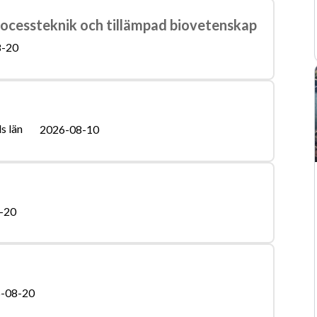
processteknik och tillämpad biovetenskap
8-20
s län
2026-08-10
-20
-08-20