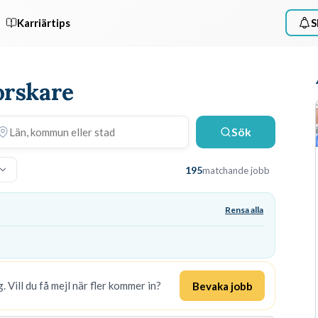
Karriärtips
S
orskare
Sök
195
matchande jobb
Rensa alla
. Vill du få mejl när fler kommer in?
Bevaka jobb