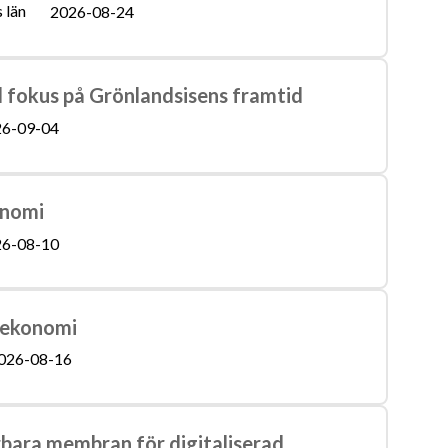
 län
2026-08-24
 fokus på Grönlandsisens framtid
6-09-04
onomi
6-08-10
l ekonomi
026-08-16
rbara membran för digitaliserad