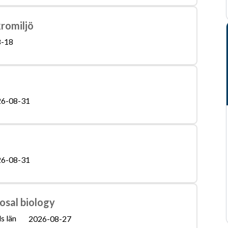
romiljö
8-18
6-08-31
6-08-31
osal biology
s län
2026-08-27