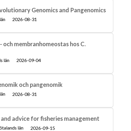
 Evolutionary Genomics and Pangenomics
län
2026-08-31
id- och membranhomeostas hos C.
s län
2026-09-04
genomik och pangenomik
län
2026-08-31
 and advice for fisheries management
ötalands län
2026-09-15