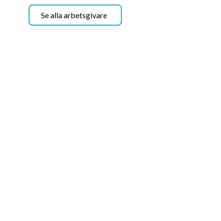
samtidigt möjligheter att växa och utvecklas
internt.
Se alla arbetsgivare