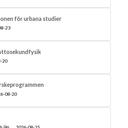
ionen för urbana studier
08-23
 attosekundfysik
8-20
terskeprogrammen
6-08-20
s län
2026-08-25