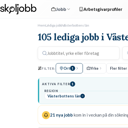
Jobb
Arbetsgivarprofiler
Hem
Lediga jobb
Västerbottens län
105 lediga jobb i Väs
Ort
Yrke
Fler filter
FILTER:
1
AKTIVA FILTER
1
REGION
Västerbottens län
21
nya jobb
kom in i veckan på din sökning