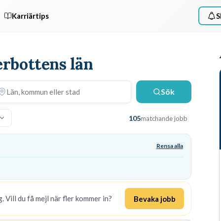
Karriärtips
S
terbottens län
Sök
105
matchande jobb
Rensa alla
. Vill du få mejl när fler kommer in?
Bevaka jobb