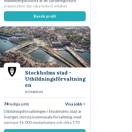
Wallenbergskolorna är en värderingsstyrd
organisation där våra ledord ärlighet,
medkänsla, mod och handlingskraft
Besök profil
genomsyrar allt vi gör. Vi är tydliga med vad vi
förväntar oss av våra medarbetare och skapar
samtidigt möjligheter att växa och utvecklas
internt.
Stockholms stad -
Utbildningsförvaltning
en
KOMMUN
74
lediga jobb
Visa jobb
Utbildningsförvaltningen i Stockholms stad är
Sveriges största kommunala förvaltning, med
närmare 16 000 medarbetare och cirka 170
kommunala grundskolor och gymnasieskolor