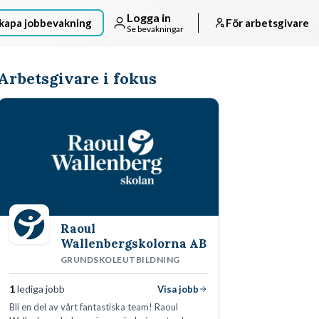
Logga in
kapa jobbevakning
För arbetsgivare
Se bevakningar
Arbetsgivare i fokus
Raoul
Wallenbergskolorna AB
GRUNDSKOLEUTBILDNING
1
lediga jobb
Visa jobb
Bli en del av vårt fantastiska team! Raoul