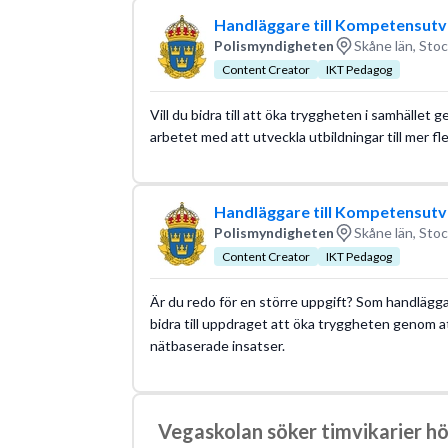
Handläggare till Kompetensutv
Polismyndigheten
Skåne län, Sto
Content Creator
IKT Pedagog
Vill du bidra till att öka tryggheten i samhället 
arbetet med att utveckla utbildningar till mer 
Handläggare till Kompetensutv
Polismyndigheten
Skåne län, Sto
Content Creator
IKT Pedagog
Är du redo för en större uppgift? Som handlägg
bidra till uppdraget att öka tryggheten genom att
nätbaserade insatser.
Vegaskolan söker timvikarier h