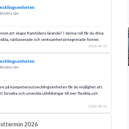
ecklingsenheten
ckholms län
genom att skapa framtidens lärande? I denna roll får du driva
flexibla, nätbaserade och verksamhetsintegrerade former.
2026-08-10
ecklingsenheten
ckholms län
are på kompetensutvecklingsenheten får du möjlighet att
 förvalta och utveckla utbildningar till mer flexibla och
2026-08-10
östtermin 2026