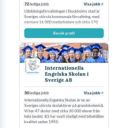
72
lediga jobb
Visa jobb
Utbildningsförvaltningen i Stockholms stad är
Sveriges största kommunala förvaltning, med
närmare 16 000 medarbetare och cirka 170
kommunala grundskolor och gymnasieskolor
Besök profil
Internationella
Engelska Skolan i
Sverige AB
30
lediga jobb
Visa jobb
Internationella Engelska Skolan är en av
Sveriges största skolaktörer på grundskolenivå.
Vi har 47 skolor med cirka 30 000 elever från
hela landet. IES har vuxit stadigt med bibehållen
kvalitet sedan 1993.