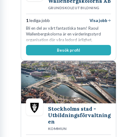
Wallenbergskolorna AB
GRUNDSKOLEUTBILDNING
1
lediga jobb
Visa jobb
Bli en del av vårt fantastiska team! Raoul
Wallenbergskolorna är en värderingsstyrd
organisation där våra ledord ärlighet,
medkänsla, mod och handlingskraft
Besök profil
genomsyrar allt vi gör. Vi är tydliga med vad vi
förväntar oss av våra medarbetare och skapar
samtidigt möjligheter att växa och utvecklas
internt.
Stockholms stad -
Utbildningsförvaltning
en
KOMMUN