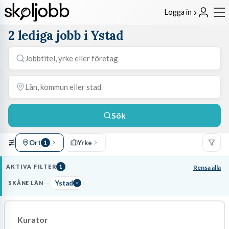
Logga in
2 lediga jobb i Ystad
Sök
Ort
Yrke
1
AKTIVA FILTER
1
Rensa alla
Ystad
SKÅNE LÄN
Kurator